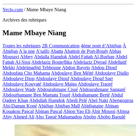
Yeclo.com
/
Mame Mbaye Niang
Archives des rubriques
Mame Mbaye Niang
Toutes les rubriques
2B Communication
4ème pont d’Abidjan
À
Abidjan
A la une
A'salfo
Abatta
Abattoir de Port-Bouët
Abbas
Mousavi
Abbey
Abdalla Hamdok
Abdel Fattah Al-Burhan
Abdel
Fattah Al-Sissi
Abdelaziz Bouteflika
Abdelaziz Djerad
Abdellatif
Mekki
Abdelmadjid Tebboune
Abdon Bayeto
Abdou Diouf
Abdoufata Cho Mahama
Abdoulaye Ben Méité
Abdoulaye Diallo
Abdoulaye Diop
Abdoulaye Diouf
Abdoulaye Diouf Sarr
Abdoulaye Kouyaté
Abdoulaye Maïga
Abdoulaye Traoré
Abdoulaye Wade
Abdourahmane Cissé
Abdourahmane Sangaré
Abdourhamane Ben Mamata Touré
Abdrahamane Berté
Abdul
Qadeer Khan
Abdullah Hamdok
Abedi Pelé
Abel Naki
Abengourou
Abi-Daman Koné
Abidjan
Abidjan Mall
Abidjanaise
Abinan
Kouakou Pascal
Abinan Pascal
Abion Yao Eli
Abir Moussi
Abissa
Abiy Ahmed Ali
Abo Tagué Mahamadou
Abobo
Abobo Baoulé