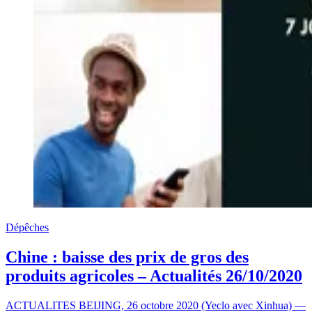
Dépêches
Chine : baisse des prix de gros des
produits agricoles – Actualités 26/10/2020
ACTUALITES BEIJING, 26 octobre 2020 (Yeclo avec Xinhua) —