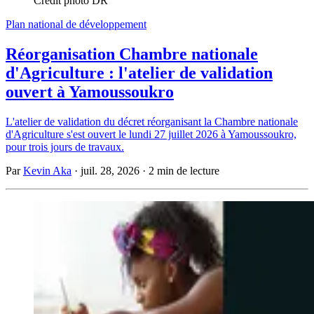
Crédit photo DR
Plan national de développement
Réorganisation Chambre nationale
d'Agriculture : l'atelier de validation
ouvert à Yamoussoukro
L'atelier de validation du décret réorganisant la Chambre nationale
d'Agriculture s'est ouvert le lundi 27 juillet 2026 à Yamoussoukro,
pour trois jours de travaux.
Par
Kevin Aka
·
juil. 28, 2026
·
2 min de lecture