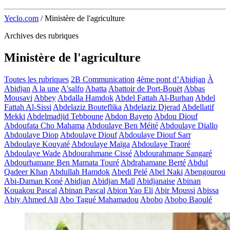
Yeclo.com
/
Ministère de l'agriculture
Archives des rubriques
Ministère de l'agriculture
Toutes les rubriques
2B Communication
4ème pont d’Abidjan
À
Abidjan
A la une
A'salfo
Abatta
Abattoir de Port-Bouët
Abbas
Mousavi
Abbey
Abdalla Hamdok
Abdel Fattah Al-Burhan
Abdel
Fattah Al-Sissi
Abdelaziz Bouteflika
Abdelaziz Djerad
Abdellatif
Mekki
Abdelmadjid Tebboune
Abdon Bayeto
Abdou Diouf
Abdoufata Cho Mahama
Abdoulaye Ben Méité
Abdoulaye Diallo
Abdoulaye Diop
Abdoulaye Diouf
Abdoulaye Diouf Sarr
Abdoulaye Kouyaté
Abdoulaye Maïga
Abdoulaye Traoré
Abdoulaye Wade
Abdourahmane Cissé
Abdourahmane Sangaré
Abdourhamane Ben Mamata Touré
Abdrahamane Berté
Abdul
Qadeer Khan
Abdullah Hamdok
Abedi Pelé
Abel Naki
Abengourou
Abi-Daman Koné
Abidjan
Abidjan Mall
Abidjanaise
Abinan
Kouakou Pascal
Abinan Pascal
Abion Yao Eli
Abir Moussi
Abissa
Abiy Ahmed Ali
Abo Tagué Mahamadou
Abobo
Abobo Baoulé