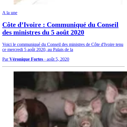
A la une
Côte d’Ivoire : Communiqué du Conseil
des ministres du 5 août 2020
Voici le communiqué du Conseil des ministres de Côte d'Ivoire tenu
ce mercredi 5 août 2020, au Palais de la
Par
Véronique Fortes
·
août 5, 2020