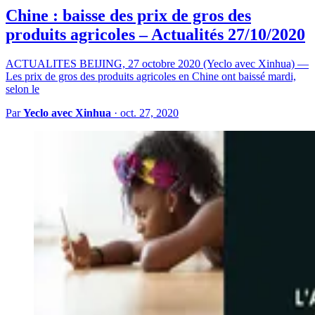
Chine : baisse des prix de gros des
produits agricoles – Actualités 27/10/2020
ACTUALITES BEIJING, 27 octobre 2020 (Yeclo avec Xinhua) —
Les prix de gros des produits agricoles en Chine ont baissé mardi,
selon le
Par
Yeclo avec Xinhua
·
oct. 27, 2020