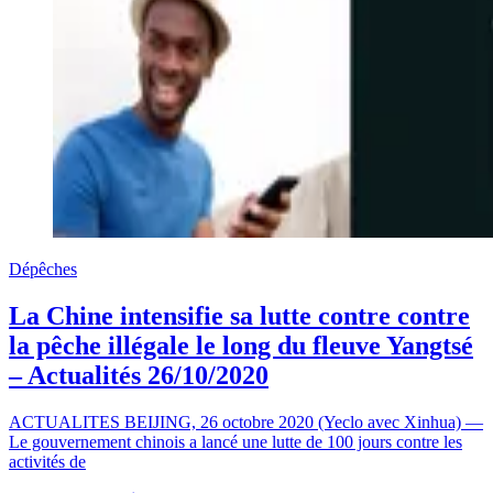
Dépêches
La Chine intensifie sa lutte contre contre
la pêche illégale le long du fleuve Yangtsé
– Actualités 26/10/2020
ACTUALITES BEIJING, 26 octobre 2020 (Yeclo avec Xinhua) —
Le gouvernement chinois a lancé une lutte de 100 jours contre les
activités de