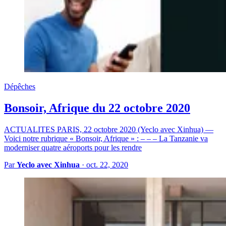
Dépêches
Bonsoir, Afrique du 22 octobre 2020
ACTUALITES PARIS, 22 octobre 2020 (Yeclo avec Xinhua) —
Voici notre rubrique « Bonsoir, Afrique » : – – – La Tanzanie va
moderniser quatre aéroports pour les rendre
Par
Yeclo avec Xinhua
·
oct. 22, 2020