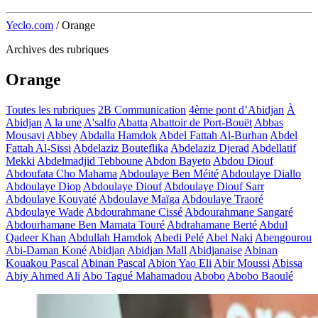
Yeclo.com
/
Orange
Archives des rubriques
Orange
Toutes les rubriques
2B Communication
4ème pont d’Abidjan
À
Abidjan
A la une
A'salfo
Abatta
Abattoir de Port-Bouët
Abbas
Mousavi
Abbey
Abdalla Hamdok
Abdel Fattah Al-Burhan
Abdel
Fattah Al-Sissi
Abdelaziz Bouteflika
Abdelaziz Djerad
Abdellatif
Mekki
Abdelmadjid Tebboune
Abdon Bayeto
Abdou Diouf
Abdoufata Cho Mahama
Abdoulaye Ben Méité
Abdoulaye Diallo
Abdoulaye Diop
Abdoulaye Diouf
Abdoulaye Diouf Sarr
Abdoulaye Kouyaté
Abdoulaye Maïga
Abdoulaye Traoré
Abdoulaye Wade
Abdourahmane Cissé
Abdourahmane Sangaré
Abdourhamane Ben Mamata Touré
Abdrahamane Berté
Abdul
Qadeer Khan
Abdullah Hamdok
Abedi Pelé
Abel Naki
Abengourou
Abi-Daman Koné
Abidjan
Abidjan Mall
Abidjanaise
Abinan
Kouakou Pascal
Abinan Pascal
Abion Yao Eli
Abir Moussi
Abissa
Abiy Ahmed Ali
Abo Tagué Mahamadou
Abobo
Abobo Baoulé