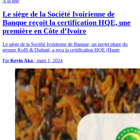
A la une
Le siège de la Société Ivoirienne de
Banque reçoit la certification HQE, une
première en Côte d’Ivoire
Le siège de la Société Ivoirienne de Banque, un projet phare du
groupe Koffi & Diabaté, a reçu la certification HQE (Haute
Par
Kevin Aka
·
mars 1, 2024