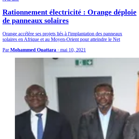
Rationnement électricité : Orange déploie
de panneaux solaires
Orange accélère ses projets liés à l'implantation des panneaux
solaires en Afrique et au Moyen-Orient pour atteindre le Net
Par
Mohammed Ouattara
·
mai 10, 2021