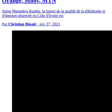
Orange, Moov, MTN
Selon Mamadou Bamba, la baisse de la qualité de la téléphonie et
d'Internet observée en Côte d'Ivoire est
Par
Christian Binaté
·
avr. 27, 2021