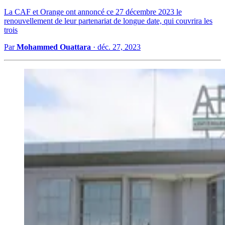
La CAF et Orange ont annoncé ce 27 décembre 2023 le
renouvellement de leur partenariat de longue date, qui couvrira les
trois
Par
Mohammed Ouattara
·
déc. 27, 2023