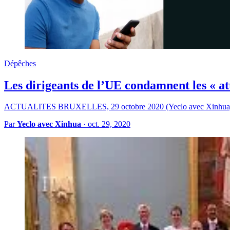
Dépêches
Les dirigeants de l’UE condamnent les « at
ACTUALITES BRUXELLES, 29 octobre 2020 (Yeclo avec Xinhua) — L
Par
Yeclo avec Xinhua
·
oct. 29, 2020