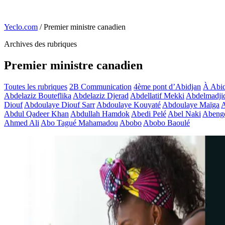
Yeclo.com
/
Premier ministre canadien
Archives des rubriques
Premier ministre canadien
Toutes les rubriques
2B Communication
4ème pont d’Abidjan
À Abid
Abdelaziz Bouteflika
Abdelaziz Djerad
Abdellatif Mekki
Abdelmadji
Diouf
Abdoulaye Diouf Sarr
Abdoulaye Kouyaté
Abdoulaye Maïga
A
Abdul Qadeer Khan
Abdullah Hamdok
Abedi Pelé
Abel Naki
Abeng
Ahmed Ali
Abo Tagué Mahamadou
Abobo
Abobo Baoulé