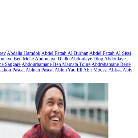
bey
Abdalla Hamdok
Abdel Fattah Al-Burhan
Abdel Fattah Al-Sissi
ulaye Ben Méité
Abdoulaye Diallo
Abdoulaye Diop
Abdoulaye
e Sangaré
Abdourhamane Ben Mamata Touré
Abdrahamane Berté
akou Pascal
Abinan Pascal
Abion Yao Eli
Abir Moussi
Abissa
Abiy