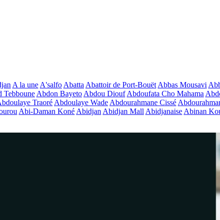
jan
A la une
A'salfo
Abatta
Abattoir de Port-Bouët
Abbas Mousavi
Ab
d Tebboune
Abdon Bayeto
Abdou Diouf
Abdoufata Cho Mahama
Abdo
bdoulaye Traoré
Abdoulaye Wade
Abdourahmane Cissé
Abdourahman
ourou
Abi-Daman Koné
Abidjan
Abidjan Mall
Abidjanaise
Abinan Kou