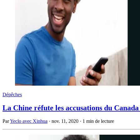
Dépêches
La Chine réfute les accusations du Canada 
Par
Yeclo avec Xinhua
·
nov. 11, 2020
·
1 min de lecture