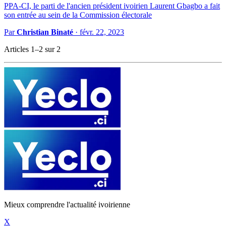
PPA-CI, le parti de l'ancien président ivoirien Laurent Gbagbo a fait
son entrée au sein de la Commission électorale
Par
Christian Binaté
·
févr. 22, 2023
Articles 1–2 sur 2
Mieux comprendre l'actualité ivoirienne
X