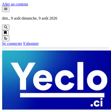
Aller au contenu
dim., 9 août
dimanche, 9 août 2026
Se connecter
S'abonner