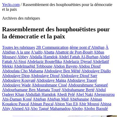
Yeclo.com
/
Rassemblement des houphouëtistes pour la démocratie
et la paix
Archives des rubriques
Rassemblement des houphouëtistes pour
la démocratie et la paix
Toutes les rubriques
2B Communication
4ème pont d’Abidjan
À
Abidjan
A la une
A'salfo
Abatta
Abattoir de Port-Bouët
Abbas
Mousavi
Abbey
Abdalla Hamdok
Abdel Fattah Al-Burhan
Abdel
Fattah Al-Sissi
Abdelaziz Bouteflika
Abdelaziz Djerad
Abdellatif
Mekki
Abdelmadjid Tebboune
Abdon Bayeto
Abdou Diouf
Abdoufata Cho Mahama
Abdoulaye Ben Méité
Abdoulaye Diallo
Abdoulaye Diop
Abdoulaye Diouf
Abdoulaye Diouf Sarr
Abdoulaye Kouyaté
Abdoulaye Maïga
Abdoulaye Traoré
Abdoulaye Wade
Abdourahmane Cissé
Abdourahmane Sangaré
Abdourhamane Ben Mamata Touré
Abdrahamane Berté
Abdul
Qadeer Khan
Abdullah Hamdok
Abedi Pelé
Abel Naki
Abengourou
Abi-Daman Koné
Abidjan
Abidjan Mall
Abidjanaise
Abinan
Kouakou Pascal
Abinan Pascal
Abion Yao Eli
Abir Moussi
Abissa
Abiy Ahmed Ali
Abo Tagué Mahamadou
Abobo
Abobo Baoulé