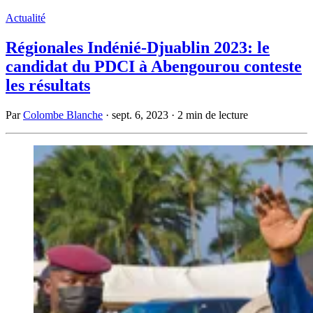
Actualité
Régionales Indénié-Djuablin 2023: le
candidat du PDCI à Abengourou conteste
les résultats
Par
Colombe Blanche
·
sept. 6, 2023
·
2 min de lecture