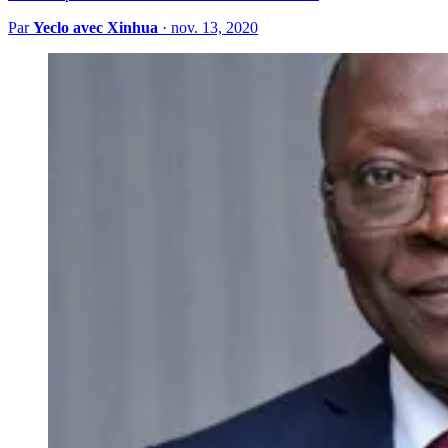
Par
Yeclo avec Xinhua
·
nov. 13, 2020