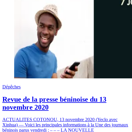
Dépêches
Revue de la presse béninoise du 13
novembre 2020
ACTUALITES COTONOU, 13 novembre 2020 (Yeclo avec
Xinhua) — Voici les principales informations à la Une des journaux
béninois parus vendredi : – – – LA NOUVELLE