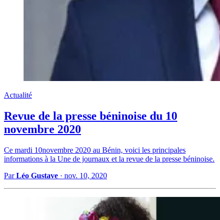
Actualité
Revue de la presse béninoise du 10
novembre 2020
Ce mardi 10novembre 2020 au Bénin, voici les principales
informations à la Une de journaux et la revue de la presse béninoise.
Par
Léo Gustave
·
nov. 10, 2020