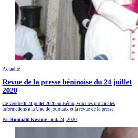
Actualité
Revue de la presse béninoise du 24 juillet
2020
Ce vendredi 24 juillet 2020 au Bénin, voici les principales
informations à la Une de journaux et la revue de la presse
Par
Romuald Kwame
·
juil. 24, 2020