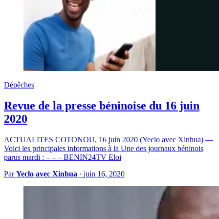
Dépêches
Revue de la presse béninoise du 16 juin
2020
ACTUALITES COTONOU, 16 juin 2020 (Yeclo avec Xinhua) —
Voici les principales informations à la Une des journaux béninois
parus mardi : – – – BENIN24TV Eloi
Par
Yeclo avec Xinhua
·
juin 16, 2020