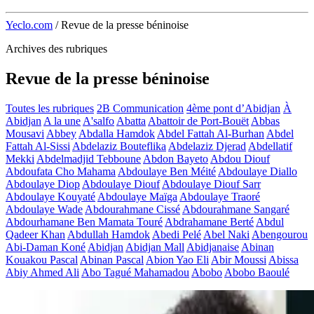
Yeclo.com
/
Revue de la presse béninoise
Archives des rubriques
Revue de la presse béninoise
Toutes les rubriques
2B Communication
4ème pont d’Abidjan
À
Abidjan
A la une
A'salfo
Abatta
Abattoir de Port-Bouët
Abbas
Mousavi
Abbey
Abdalla Hamdok
Abdel Fattah Al-Burhan
Abdel
Fattah Al-Sissi
Abdelaziz Bouteflika
Abdelaziz Djerad
Abdellatif
Mekki
Abdelmadjid Tebboune
Abdon Bayeto
Abdou Diouf
Abdoufata Cho Mahama
Abdoulaye Ben Méité
Abdoulaye Diallo
Abdoulaye Diop
Abdoulaye Diouf
Abdoulaye Diouf Sarr
Abdoulaye Kouyaté
Abdoulaye Maïga
Abdoulaye Traoré
Abdoulaye Wade
Abdourahmane Cissé
Abdourahmane Sangaré
Abdourhamane Ben Mamata Touré
Abdrahamane Berté
Abdul
Qadeer Khan
Abdullah Hamdok
Abedi Pelé
Abel Naki
Abengourou
Abi-Daman Koné
Abidjan
Abidjan Mall
Abidjanaise
Abinan
Kouakou Pascal
Abinan Pascal
Abion Yao Eli
Abir Moussi
Abissa
Abiy Ahmed Ali
Abo Tagué Mahamadou
Abobo
Abobo Baoulé