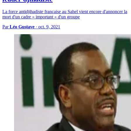
La force antidjihadiste française au Sahel vient encore d'annoncer la
mort d'un cadre « important » d'un groupe
Par
Léo Gustave
·
oct. 9, 2021