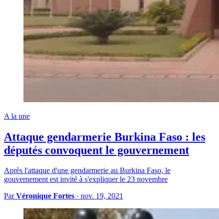
A la une
Attaque gendarmerie Burkina Faso : les
députés convoquent le gouvernement
Après l'attaque d'une gendarmerie au Burkina Faso, le
gouvernement est invité à s'expliquer le 23 novembre
Par
Véronique Fortes
·
nov. 19, 2021