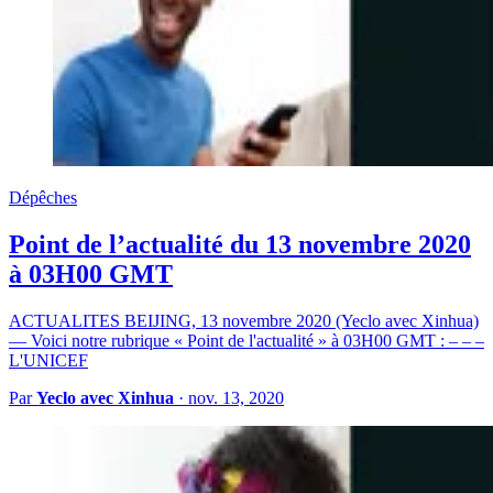
Dépêches
Point de l’actualité du 13 novembre 2020
à 03H00 GMT
ACTUALITES BEIJING, 13 novembre 2020 (Yeclo avec Xinhua)
— Voici notre rubrique « Point de l'actualité » à 03H00 GMT : – – –
L'UNICEF
Par
Yeclo avec Xinhua
·
nov. 13, 2020