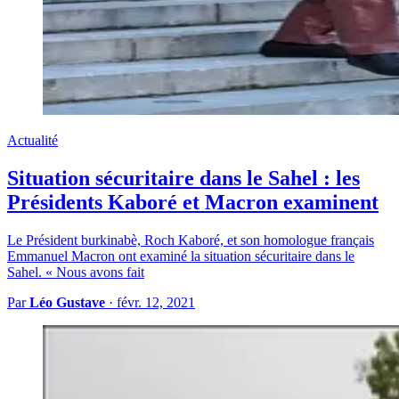
Actualité
Situation sécuritaire dans le Sahel : les
Présidents Kaboré et Macron examinent
Le Président burkinabè, Roch Kaboré, et son homologue français
Emmanuel Macron ont examiné la situation sécuritaire dans le
Sahel. « Nous avons fait
Par
Léo Gustave
·
févr. 12, 2021