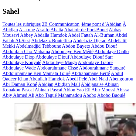
Sahel
Toutes les rubriques
2B Communication
4ème pont d’Abidjan
À
Abidjan
A la une
A'salfo
Abatta
Abattoir de Port-Bouët
Abbas
Mousavi
Abbey
Abdalla Hamdok
Abdel Fattah Al-Burhan
Abdel
Fattah Al-Sissi
Abdelaziz Bouteflika
Abdelaziz Djerad
Abdellatif
Mekki
Abdelmadjid Tebboune
Abdon Bayeto
Abdou Diouf
Abdoufata Cho Mahama
Abdoulaye Ben Méité
Abdoulaye Diallo
Abdoulaye Diop
Abdoulaye Diouf
Abdoulaye Diouf Sarr
Abdoulaye Kouyaté
Abdoulaye Maïga
Abdoulaye Traoré
Abdoulaye Wade
Abdourahmane Cissé
Abdourahmane Sangaré
Abdourhamane Ben Mamata Touré
Abdrahamane Berté
Abdul
Qadeer Khan
Abdullah Hamdok
Abedi Pelé
Abel Naki
Abengourou
Abi-Daman Koné
Abidjan
Abidjan Mall
Abidjanaise
Abinan
Kouakou Pascal
Abinan Pascal
Abion Yao Eli
Abir Moussi
Abissa
Abiy Ahmed Ali
Abo Tagué Mahamadou
Abobo
Abobo Baoulé