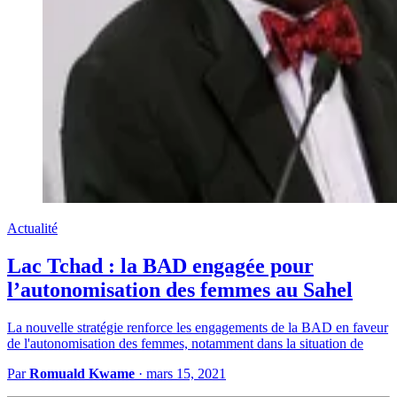
Actualité
Lac Tchad : la BAD engagée pour
l’autonomisation des femmes au Sahel
La nouvelle stratégie renforce les engagements de la BAD en faveur
de l'autonomisation des femmes, notamment dans la situation de
Par
Romuald Kwame
·
mars 15, 2021