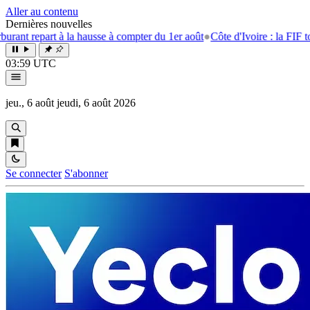
Aller au contenu
Dernières nouvelles
t repart à la hausse à compter du 1er août
●
Côte d'Ivoire : la FIF tourn
03:59 UTC
jeu., 6 août
jeudi, 6 août 2026
Se connecter
S'abonner