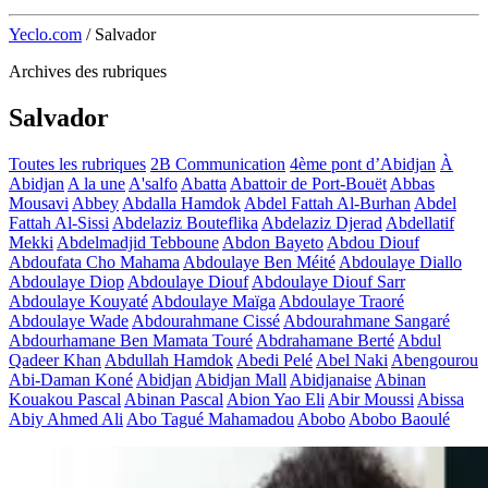
Yeclo.com
/
Salvador
Archives des rubriques
Salvador
Toutes les rubriques
2B Communication
4ème pont d’Abidjan
À
Abidjan
A la une
A'salfo
Abatta
Abattoir de Port-Bouët
Abbas
Mousavi
Abbey
Abdalla Hamdok
Abdel Fattah Al-Burhan
Abdel
Fattah Al-Sissi
Abdelaziz Bouteflika
Abdelaziz Djerad
Abdellatif
Mekki
Abdelmadjid Tebboune
Abdon Bayeto
Abdou Diouf
Abdoufata Cho Mahama
Abdoulaye Ben Méité
Abdoulaye Diallo
Abdoulaye Diop
Abdoulaye Diouf
Abdoulaye Diouf Sarr
Abdoulaye Kouyaté
Abdoulaye Maïga
Abdoulaye Traoré
Abdoulaye Wade
Abdourahmane Cissé
Abdourahmane Sangaré
Abdourhamane Ben Mamata Touré
Abdrahamane Berté
Abdul
Qadeer Khan
Abdullah Hamdok
Abedi Pelé
Abel Naki
Abengourou
Abi-Daman Koné
Abidjan
Abidjan Mall
Abidjanaise
Abinan
Kouakou Pascal
Abinan Pascal
Abion Yao Eli
Abir Moussi
Abissa
Abiy Ahmed Ali
Abo Tagué Mahamadou
Abobo
Abobo Baoulé