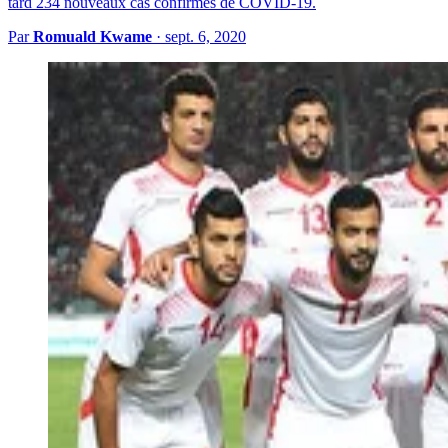
tard 234 nouveaux cas confirmés de COVID-19.
Par
Romuald Kwame
·
sept. 6, 2020