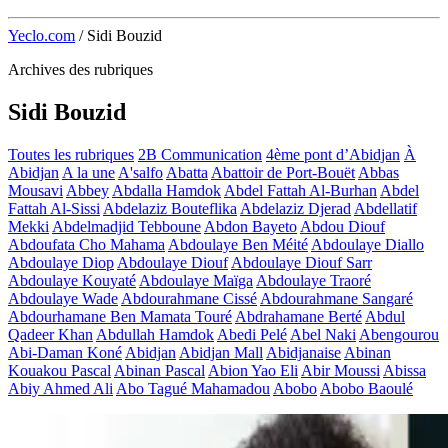
Yeclo.com
/
Sidi Bouzid
Archives des rubriques
Sidi Bouzid
Toutes les rubriques
2B Communication
4ème pont d’Abidjan
À
Abidjan
A la une
A'salfo
Abatta
Abattoir de Port-Bouët
Abbas
Mousavi
Abbey
Abdalla Hamdok
Abdel Fattah Al-Burhan
Abdel
Fattah Al-Sissi
Abdelaziz Bouteflika
Abdelaziz Djerad
Abdellatif
Mekki
Abdelmadjid Tebboune
Abdon Bayeto
Abdou Diouf
Abdoufata Cho Mahama
Abdoulaye Ben Méité
Abdoulaye Diallo
Abdoulaye Diop
Abdoulaye Diouf
Abdoulaye Diouf Sarr
Abdoulaye Kouyaté
Abdoulaye Maïga
Abdoulaye Traoré
Abdoulaye Wade
Abdourahmane Cissé
Abdourahmane Sangaré
Abdourhamane Ben Mamata Touré
Abdrahamane Berté
Abdul
Qadeer Khan
Abdullah Hamdok
Abedi Pelé
Abel Naki
Abengourou
Abi-Daman Koné
Abidjan
Abidjan Mall
Abidjanaise
Abinan
Kouakou Pascal
Abinan Pascal
Abion Yao Eli
Abir Moussi
Abissa
Abiy Ahmed Ali
Abo Tagué Mahamadou
Abobo
Abobo Baoulé