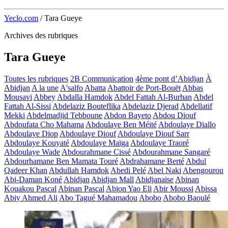
Yeclo.com
/
Tara Gueye
Archives des rubriques
Tara Gueye
Toutes les rubriques
2B Communication
4ème pont d’Abidjan
À
Abidjan
A la une
A'salfo
Abatta
Abattoir de Port-Bouët
Abbas
Mousavi
Abbey
Abdalla Hamdok
Abdel Fattah Al-Burhan
Abdel
Fattah Al-Sissi
Abdelaziz Bouteflika
Abdelaziz Djerad
Abdellatif
Mekki
Abdelmadjid Tebboune
Abdon Bayeto
Abdou Diouf
Abdoufata Cho Mahama
Abdoulaye Ben Méité
Abdoulaye Diallo
Abdoulaye Diop
Abdoulaye Diouf
Abdoulaye Diouf Sarr
Abdoulaye Kouyaté
Abdoulaye Maïga
Abdoulaye Traoré
Abdoulaye Wade
Abdourahmane Cissé
Abdourahmane Sangaré
Abdourhamane Ben Mamata Touré
Abdrahamane Berté
Abdul
Qadeer Khan
Abdullah Hamdok
Abedi Pelé
Abel Naki
Abengourou
Abi-Daman Koné
Abidjan
Abidjan Mall
Abidjanaise
Abinan
Kouakou Pascal
Abinan Pascal
Abion Yao Eli
Abir Moussi
Abissa
Abiy Ahmed Ali
Abo Tagué Mahamadou
Abobo
Abobo Baoulé