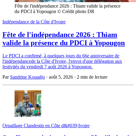
Fête de l'indépendance 2026 : Thiam valide la présence 
du PDCI à Yopougon © Crédit photo DR
Indépendance de la Côte d'Ivoire
Fête de l'indépendance 2026 : Thiam
valide la présence du PDCI à Yopougon
Le PDCI a confirmé, à quelques jours du 66e anniversaire de
l'indépendancede la Côte d'Ivoire, l'envoi d'une délégation aux
festivités du vendredi 7 août 2026 à Yopougon.
Par
Sandrine Kouadjo
·
août 5, 2026
·
2 min de lecture
Orpaillage Clandestin en Côte d&#039;Ivoire