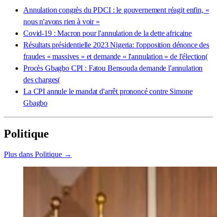
Annulation congrès du PDCI : le gouvernement réagit enfin, «
nous n'avons rien à voir »
Covid-19 : Macron pour l'annulation de la dette africaine
Résultats présidentielle 2023 Nigeria: l'opposition dénonce des
fraudes « massives » et demande « l'annulation » de l'élection(
Procès Gbagbo CPI : Fatou Bensouda demande l'annulation
des charges(
La CPI annule le mandat d'arrêt prononcé contre Simone
Gbagbo
Politique
Plus dans Politique →