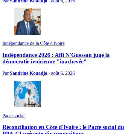
Par
Sandrine Kouadjo
·
août 6, 2026
Indépendance de la Côte d'Ivoire
Indépendance 2026 : Affi N'Guessan juge la
démocratie ivoirienne "inachevée"
Par
Sandrine Kouadjo
·
août 6, 2026
Pacte social
Réconciliation en Côte d'Ivoire : le Pacte social du
PPA-CI présente dix propositions