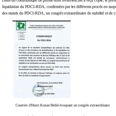
Dans un communiqué de presse dont Ivoiresoir.net a reçu copie, le présid
liquidation du PDCI-RDA, confirmées par les différents procès en suspen
des statuts du PDCI-RDA, un congrès extraordinaire de stabilité et de 
Courrier d'Henri Konan Bédié évoquant un congrès extraordinaire