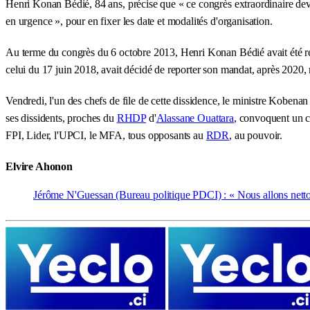
Henri Konan Bédié, 84 ans, précise que « ce congrès extraordinaire devr
en urgence », pour en fixer les date et modalités d'organisation.
Au terme du congrès du 6 octobre 2013, Henri Konan Bédié avait été ré
celui du 17 juin 2018, avait décidé de reporter son mandat, après 2020,
Vendredi, l'un des chefs de file de cette dissidence, le ministre Kobenan
ses dissidents, proches du
RHDP
d'
Alassane Ouattara
, convoquent un co
FPI, Lider, l'UPCI, le MFA, tous opposants au
RDR
, au pouvoir.
Elvire Ahonon
Jérôme N'Guessan (Bureau politique PDCI) : « Nous allons netto