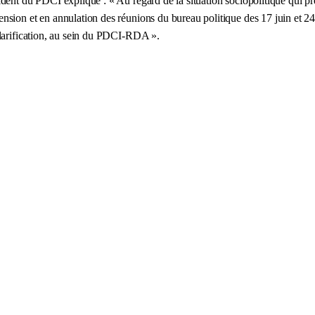
ent du PDCI explique : « Au regard de la situation sociopolitique qui prév
sion et en annulation des réunions du bureau politique des 17 juin et 24
clarification, au sein du PDCI-RDA ».