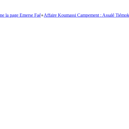
age Emerse Faé
●
Affaire Koumassi Campement : Assalé Tiémoko et Stéph