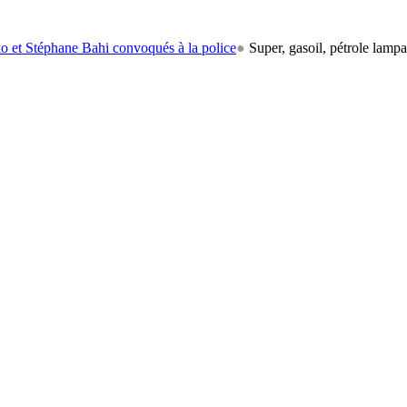
ane Bahi convoqués à la police
●
Super, gasoil, pétrole lampant: le ca