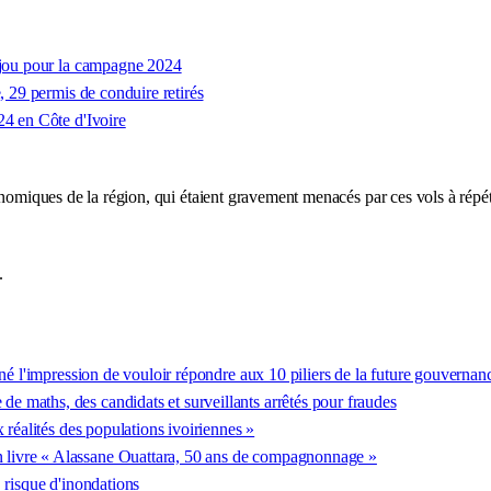
cajou pour la campagne 2024
, 29 permis de conduire retirés
24 en Côte d'Ivoire
nomiques de la région, qui étaient gravement menacés par ces vols à répéti
.
nné l'impression de vouloir répondre aux 10 piliers de la future gouvern
 maths, des candidats et surveillants arrêtés pour fraudes
 réalités des populations ivoiriennes »
 livre « Alassane Ouattara, 50 ans de compagnonnage »
 risque d'inondations