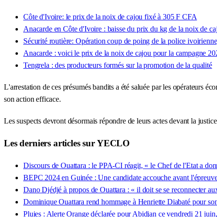
Côte d'Ivoire: le prix de la noix de cajou fixé à 305 F CFA
Anacarde en Côte d'Ivoire : baisse du prix du kg de la noix de 
Sécurité routière: Opération coup de poing de la police ivoirienne
Anacarde : voici le prix de la noix de cajou pour la campagne 20
Tengrela : des producteurs formés sur la promotion de la qualité
L'arrestation de ces présumés bandits a été saluée par les opérateurs éco
son action efficace.
Les suspects devront désormais répondre de leurs actes devant la justice
Les derniers articles sur YECLO
Discours de Ouattara : le PPA-CI réagit, « le Chef de l'Etat a do
BEPC 2024 en Guinée : Une candidate accouche avant l'épreuve de
Dano Djédjé à propos de Ouattara : « il doit se se reconnecter aux
Dominique Ouattara rend hommage à Henriette Diabaté pour son
Pluies : Alerte Orange déclarée pour Abidjan ce vendredi 21 juin,