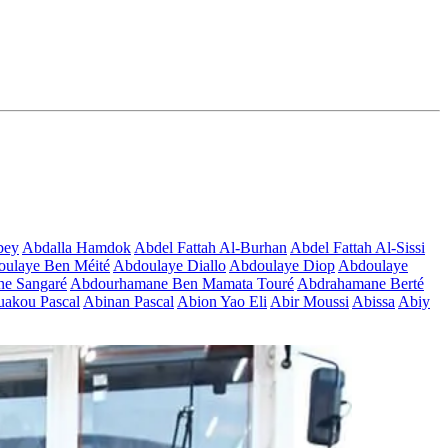
bey
Abdalla Hamdok
Abdel Fattah Al-Burhan
Abdel Fattah Al-Sissi
ulaye Ben Méité
Abdoulaye Diallo
Abdoulaye Diop
Abdoulaye
e Sangaré
Abdourhamane Ben Mamata Touré
Abdrahamane Berté
akou Pascal
Abinan Pascal
Abion Yao Eli
Abir Moussi
Abissa
Abiy