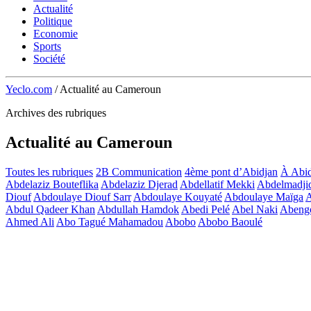
Actualité
Politique
Economie
Sports
Société
Yeclo.com
/
Actualité au Cameroun
Archives des rubriques
Actualité au Cameroun
Toutes les rubriques
2B Communication
4ème pont d’Abidjan
À Abid
Abdelaziz Bouteflika
Abdelaziz Djerad
Abdellatif Mekki
Abdelmadji
Diouf
Abdoulaye Diouf Sarr
Abdoulaye Kouyaté
Abdoulaye Maïga
A
Abdul Qadeer Khan
Abdullah Hamdok
Abedi Pelé
Abel Naki
Abeng
Ahmed Ali
Abo Tagué Mahamadou
Abobo
Abobo Baoulé