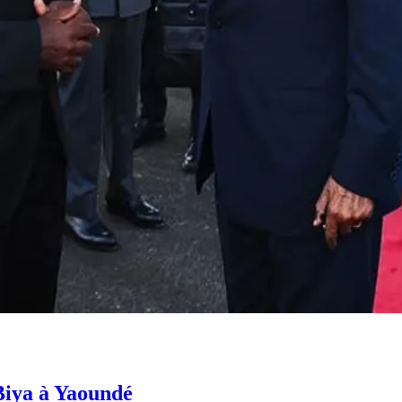
Biya à Yaoundé