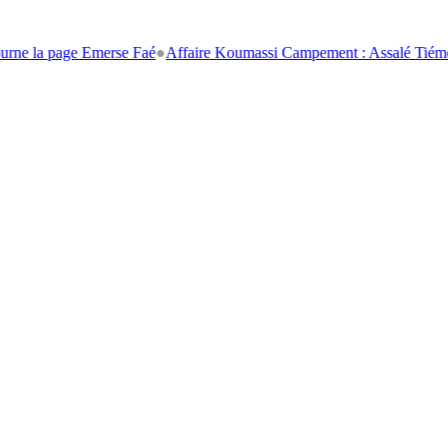
page Emerse Faé
●
Affaire Koumassi Campement : Assalé Tiémoko et Stép