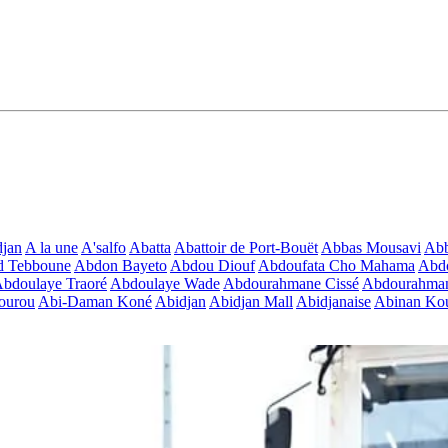
jan
A la une
A'salfo
Abatta
Abattoir de Port-Bouët
Abbas Mousavi
Ab
d Tebboune
Abdon Bayeto
Abdou Diouf
Abdoufata Cho Mahama
Abdo
bdoulaye Traoré
Abdoulaye Wade
Abdourahmane Cissé
Abdourahman
ourou
Abi-Daman Koné
Abidjan
Abidjan Mall
Abidjanaise
Abinan Kou