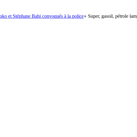
hane Bahi convoqués à la police
●
Super, gasoil, pétrole lampant: le c