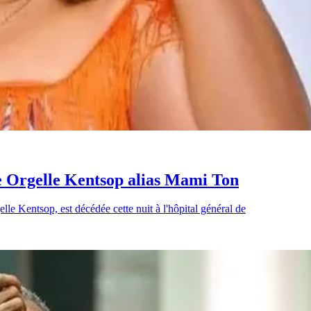
e Orgelle Kentsop alias Mami Ton
 Kentsop, est décédée cette nuit à l'hôpital général de