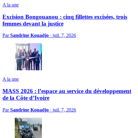
A la une
Excision Bongouanou : cinq fillettes excisées, trois
femmes devant la justice
Par
Sandrine Kouadjo
·
juil. 7, 2026
A la une
MASS 2026 : l’espace au service du développement
de la Côte d’Ivoire
Par
Sandrine Kouadjo
·
juil. 7, 2026