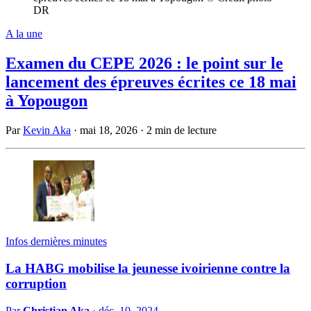
DR
A la une
Examen du CEPE 2026 : le point sur le
lancement des épreuves écrites ce 18 mai
à Yopougon
Par
Kevin Aka
·
mai 18, 2026
·
2 min de lecture
Infos dernières minutes
La HABG mobilise la jeunesse ivoirienne contre la
corruption
Par
Christian Aka
·
déc. 10, 2024