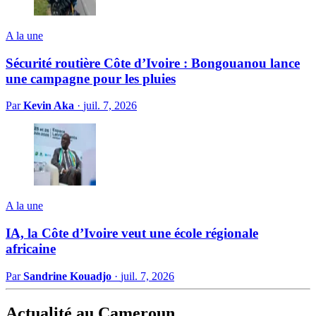
A la une
Sécurité routière Côte d’Ivoire : Bongouanou lance
une campagne pour les pluies
Par
Kevin Aka
·
juil. 7, 2026
A la une
IA, la Côte d’Ivoire veut une école régionale
africaine
Par
Sandrine Kouadjo
·
juil. 7, 2026
Actualité au Cameroun