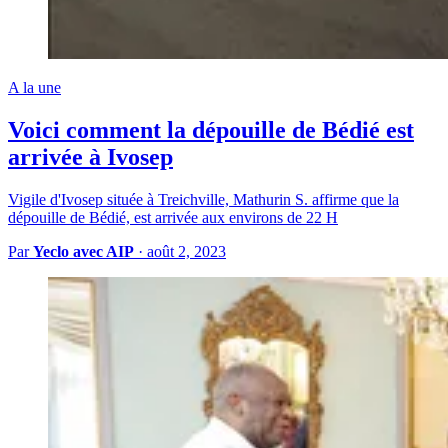
A la une
Voici comment la dépouille de Bédié est
arrivée à Ivosep
Vigile d'Ivosep située à Treichville, Mathurin S. affirme que la
dépouille de Bédié, est arrivée aux environs de 22 H
Par
Yeclo avec AIP
·
août 2, 2023