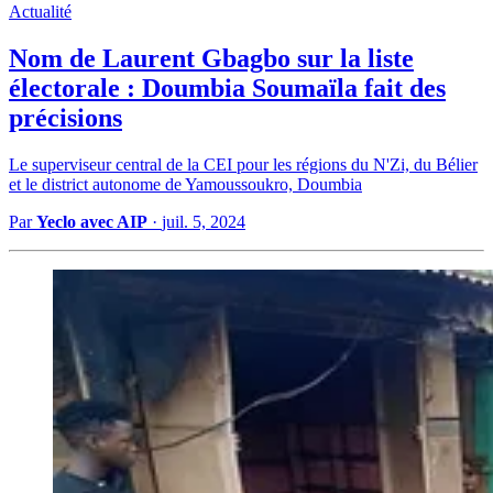
Actualité
Nom de Laurent Gbagbo sur la liste
électorale : Doumbia Soumaïla fait des
précisions
Le superviseur central de la CEI pour les régions du N'Zi, du Bélier
et le district autonome de Yamoussoukro, Doumbia
Par
Yeclo avec AIP
·
juil. 5, 2024