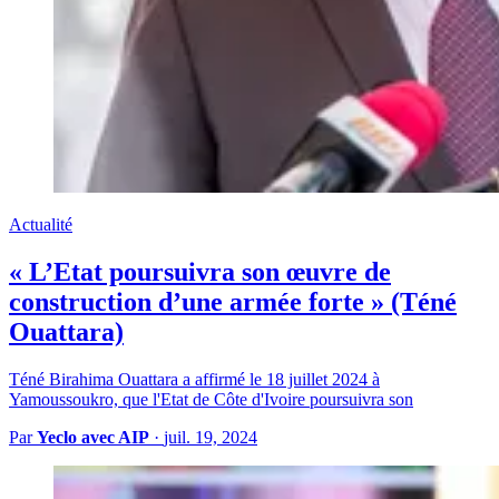
Actualité
« L’Etat poursuivra son œuvre de
construction d’une armée forte » (Téné
Ouattara)
Téné Birahima Ouattara a affirmé le 18 juillet 2024 à
Yamoussoukro, que l'Etat de Côte d'Ivoire poursuivra son
Par
Yeclo avec AIP
·
juil. 19, 2024