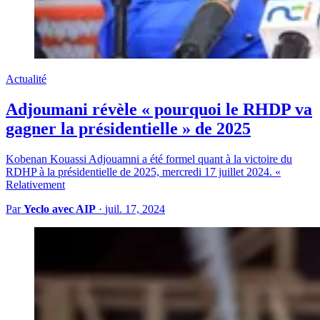
Actualité
Adjoumani révèle « pourquoi le RHDP va
gagner la présidentielle » de 2025
Kobenan Kouassi Adjouamni a été formel quant à la victoire du
RDHP à la présidentielle de 2025, mercredi 17 juillet 2024. «
Relativement
Par
Yeclo avec AIP
·
juil. 17, 2024