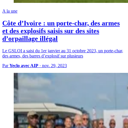
A la une
Côte d’Ivoire : un porte-char, des armes
et des explosifs saisis sur des sites
d’orpaillage illégal
Le GSLOI a saisi du 1er janvier au 31 octobre 2023, un porte-char,
des armes, des barres d’explosif sur plusieurs
Par
Yeclo avec AIP
·
nov. 29, 2023