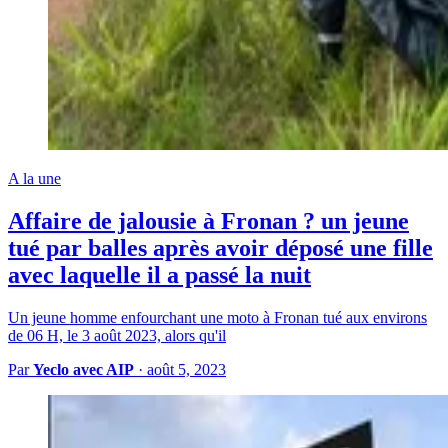
A la une
Affaire de jalousie à Fronan ? un jeune
tué par balles après avoir déposé une fille
avec laquelle il a passé la nuit
Un jeune homme enfourchant une moto à Fronan tué aux environs
de 06 H, le 3 août 2023, alors qu'il
Par
Yeclo avec AIP
·
août 5, 2023