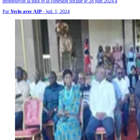
promouvoir la paix et la cohésion sociale le 28 juin 2024 à
Par
Yeclo avec AIP
·
juil. 1, 2024