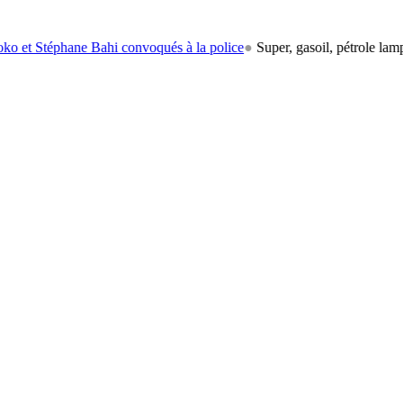
hane Bahi convoqués à la police
●
Super, gasoil, pétrole lampant: le ca