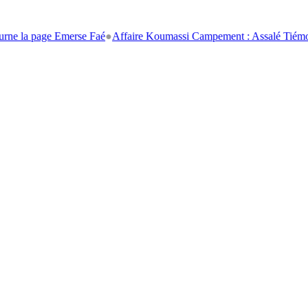
age Emerse Faé
●
Affaire Koumassi Campement : Assalé Tiémoko et Stép