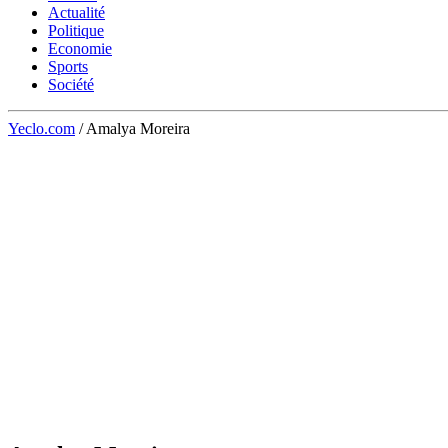
Actualité
Politique
Economie
Sports
Société
Yeclo.com
/
Amalya Moreira