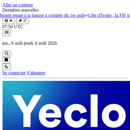
Aller au contenu
Dernières nouvelles
 à la hausse à compter du 1er août
●
Côte d'Ivoire : la FIF tourne la pag
07:56 UTC
jeu., 6 août
jeudi, 6 août 2026
Se connecter
S'abonner