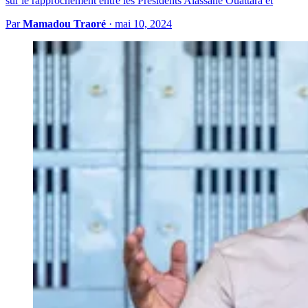
sur le rapprochement entre les Présidents Alassane Ouattara et
Par
Mamadou Traoré
·
mai 10, 2024