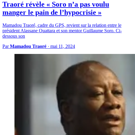
Traoré révèle « Soro n’a pas voulu
manger le pain de l’hypocrisie »
Mamadou Traoré, cadre du GPS, revient sur la relation entre le
président Alassane Ouattara et son mentor Guillaume Soro. Ci-
dessous son
Par
Mamadou Traoré
·
mai 11, 2024