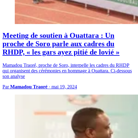
Meeting de soutien à Ouattara : Un
proche de Soro parle aux cadres du
RHDP, « les gars ayez pitié de lovié »
Mamadou Traoré, proche de Soro, interpelle les cadres du RHDP
qui organisent des cérémonies en hommage à Ouattara. Ci-dessous
son analyse
Par
Mamadou Traoré
·
mai 19, 2024