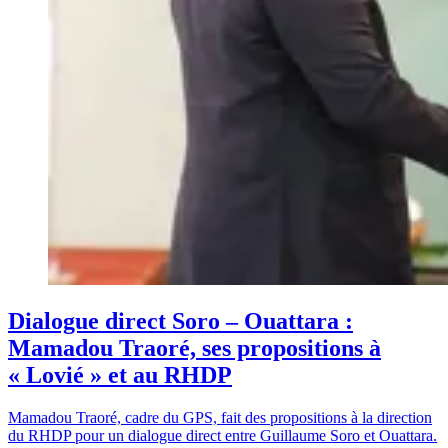
Dialogue direct Soro – Ouattara :
Mamadou Traoré, ses propositions à
« Lovié » et au RHDP
Mamadou Traoré, cadre du GPS, fait des propositions à la direction
du RHDP pour un dialogue direct entre Guillaume Soro et Ouattara.