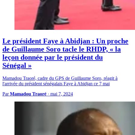
Le président Faye à Abidjan : Un proche
de Guillaume Soro tacle le RHDP, « la
leçon donnée par le président du
Sénégal »
Mamadou Traoré, cadre du GPS de Guillaume Soro, réagit à
l'arrivée du président sénégalais Faye à Abidjan ce 7 mai
Par
Mamadou Traoré
·
mai 7, 2024