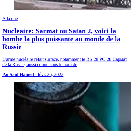
A la une
Nucléaire: Sarmat ou Satan 2, voici la
bombe la plus puissante au monde de la
Russie
L'arme nucléaire refait surface, notamment le RS-28 РС-28 Сармат
de la Russie, aussi connu sous le nom de
Par
Saïd Hamed
·
févr. 26, 2022