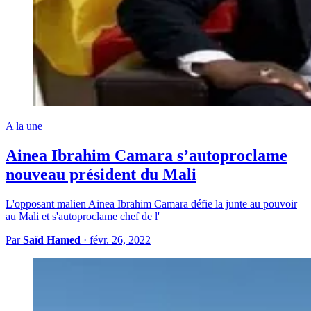
A la une
Ainea Ibrahim Camara s’autoproclame
nouveau président du Mali
L'opposant malien Ainea Ibrahim Camara défie la junte au pouvoir
au Mali et s'autoproclame chef de l'
Par
Saïd Hamed
·
févr. 26, 2022