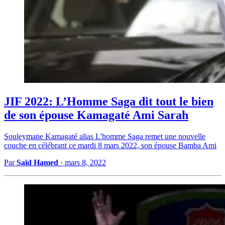
JIF 2022: L’Homme Saga dit tout le bien
de son épouse Kamagaté Ami Sarah
Souleymane Kamagaté alias L'homme Saga remet une nouvelle
couche en célébrant ce mardi 8 mars 2022, son épouse Bamba Ami
Par
Saïd Hamed
·
mars 8, 2022