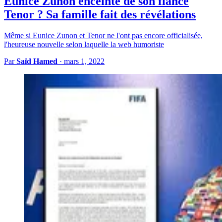
Eunice Zunon enceinte de son fiancé
Tenor ? Sa famille fait des révélations
Même si Eunice Zunon et Tenor ne l'ont pas encore officialisée,
l'heureuse nouvelle selon laquelle la web humoriste
Par
Saïd Hamed
·
mars 1, 2022