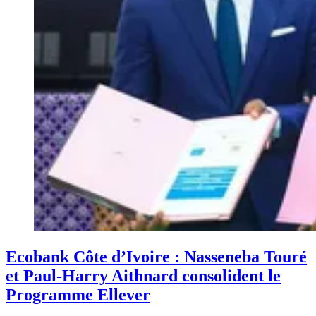
Ecobank Côte d’Ivoire : Nasseneba Touré
et Paul-Harry Aithnard consolident le
Programme Ellever