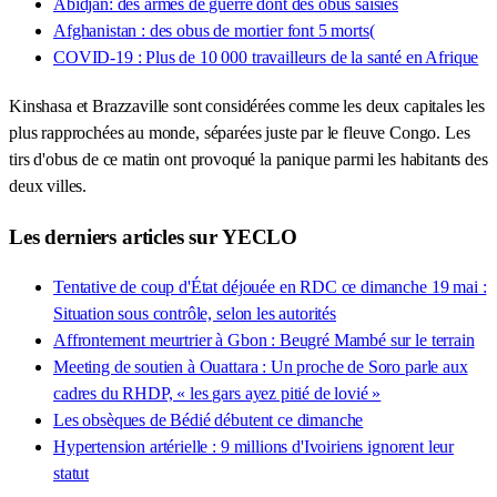
Abidjan: des armes de guerre dont des obus saisies
Afghanistan : des obus de mortier font 5 morts(
COVID-19 : Plus de 10 000 travailleurs de la santé en Afrique
Kinshasa et Brazzaville sont considérées comme les deux capitales les
plus rapprochées au monde, séparées juste par le fleuve Congo. Les
tirs d'obus de ce matin ont provoqué la panique parmi les habitants des
deux villes.
Les derniers articles sur YECLO
Tentative de coup d'État déjouée en RDC ce dimanche 19 mai :
Situation sous contrôle, selon les autorités
Affrontement meurtrier à Gbon : Beugré Mambé sur le terrain
Meeting de soutien à Ouattara : Un proche de Soro parle aux
cadres du RHDP, « les gars ayez pitié de lovié »
Les obsèques de Bédié débutent ce dimanche
Hypertension artérielle : 9 millions d'Ivoiriens ignorent leur
statut