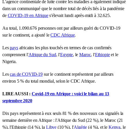
L'agence continentale de lutte contre les maladies a également indiqué
dans un communiqué que le nombre total de décès liés à la pandémie
de
COVID-19 en Afrique
s'élevait lundi après-midi à 32.625.
Au total, 1.090.676 personnes ont par ailleurs guéri du COVID-19
sur le continent, a ajouté le
CDC Afrique
.
Les
pays
africains les plus touchés en termes de cas confirmés
comprennent l'
Afrique du Sud
, l'
Egypte
, le
Maroc
, l'
Ethiopie
et le
Nigeria.
Les
cas de COVID-19
sur le continent représentent par ailleurs
environ 5 % du total mondial, selon le CDC Afrique.
LIRE AUSSI :
Covid-19 en Afrique : voici le bilan au 13
septembre 2020
Dix pays représentent à eux seuls 81 % des nouveaux cas signalés la
semaine dernière en Afrique : l'Afrique du Sud (22 %), le Maroc (21
%), l'Ethiopie (14 %), la
Libye
(10 %), l'
Algérie
(4 %), et le
Kenya
, le