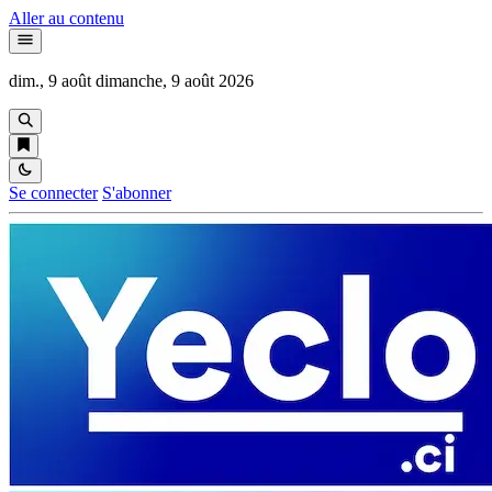
Aller au contenu
dim., 9 août
dimanche, 9 août 2026
Se connecter
S'abonner