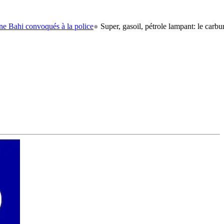
onvoqués à la police
●
Super, gasoil, pétrole lampant: le carburant rep