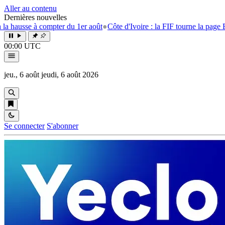
Aller au contenu
Dernières nouvelles
sse à compter du 1er août
●
Côte d'Ivoire : la FIF tourne la page Emerse 
00:00 UTC
jeu., 6 août
jeudi, 6 août 2026
Se connecter
S'abonner