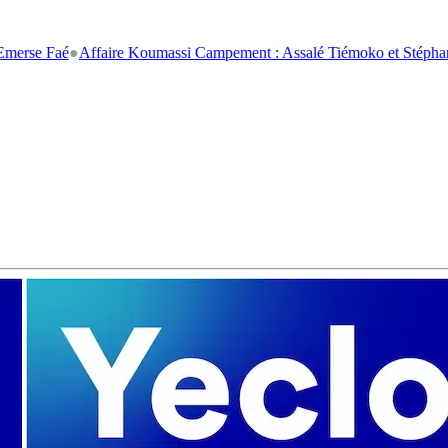
Faé
●
Affaire Koumassi Campement : Assalé Tiémoko et Stéphane Bahi c