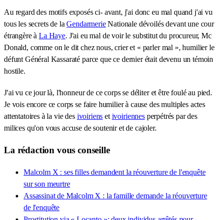
Au regard des motifs exposés ci- avant, j'ai donc eu mal quand j'ai vu
tous les secrets de la
Gendarmerie
Nationale dévoilés devant une cour
étrangère à
La Haye
. J'ai eu mal de voir le substitut du procureur, Mc
Donald, comme on le dit chez nous, crier et « parler mal », humilier le
défunt Général Kassaraté parce que ce dernier était devenu un témoin
hostile.
J'ai vu ce jour là, l'honneur de ce corps se déliter et être foulé au pied.
Je vois encore ce corps se faire humilier à cause des multiples actes
attentatoires à la vie des
ivoiriens
et
ivoiriennes
perpétrés par des
milices qu'on vous accuse de soutenir et de cajoler.
La rédaction vous conseille
Malcolm X : ses filles demandent la réouverture de l'enquête
sur son meurtre
Assassinat de Malcolm X : la famille demande la réouverture
de l'enquête
Prostitution via « Locanto »: deux individus arrêtés pour