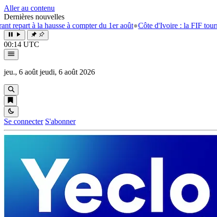
Aller au contenu
Dernières nouvelles
part à la hausse à compter du 1er août
●
Côte d'Ivoire : la FIF tourne la
00:14 UTC
jeu., 6 août
jeudi, 6 août 2026
Se connecter
S'abonner