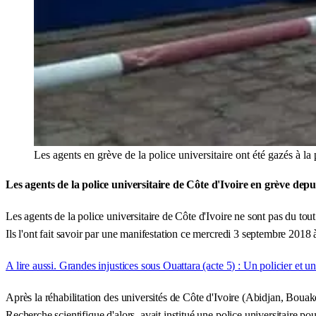
Les agents en grève de la police universitaire ont été gazés à l
Les agents de la police universitaire de Côte d'Ivoire en grève depu
Les agents de la police universitaire de Côte d'Ivoire ne sont pas du tout 
Ils l'ont fait savoir par une manifestation ce mercredi 3 septembre 2018 
A lire aussi. Grandes injustices sous Ouattara (acte 5) : Un policier et
Après la réhabilitation des universités de Côte d'Ivoire (Abidjan, Boua
Recherche scientifique d'alors, avait institué une police universitaire 