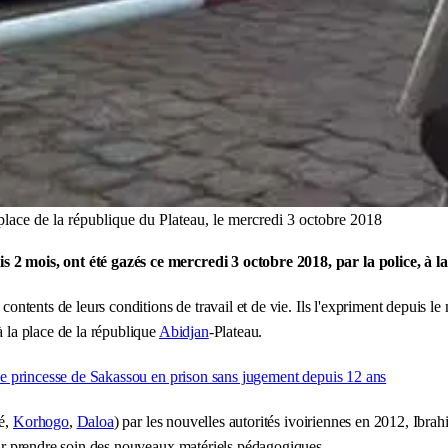
a place de la république du Plateau, le mercredi 3 octobre 2018
is 2 mois, ont été gazés ce mercredi 3 octobre 2018, par la police, à l
contents de leurs conditions de travail et de vie. Ils l'expriment depuis le m
à la place de la république
Abidjan
-Plateau.
 une princesse de Sakassou en prison sans jugement depuis 12 ans
ké,
Korhogo
,
Daloa
) par les nouvelles autorités ivoiriennes en 2012, Ibra
pour prendre soin des nouveaux matériels pédagogiques.