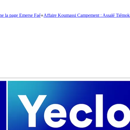
 page Emerse Faé
●
Affaire Koumassi Campement : Assalé Tiémoko et Sté