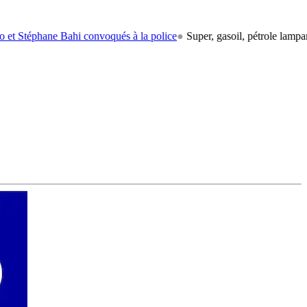
phane Bahi convoqués à la police
●
Super, gasoil, pétrole lampant: le 