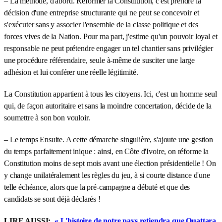
– La méthode, d'abord. Réformer la Constitution, c'est prendre la
décision d'une entreprise structurante qui ne peut se concevoir et
s'exécuter sans y associer l'ensemble de la classe politique et des
forces vives de la Nation. Pour ma part, j'estime qu'un pouvoir loyal et
responsable ne peut prétendre engager un tel chantier sans privilégier
une procédure référendaire, seule à-même de susciter une large
adhésion et lui conférer une réelle légitimité.
La Constitution appartient à tous les citoyens. Ici, c'est un homme seul
qui, de façon autoritaire et sans la moindre concertation, décide de la
soumettre à son bon vouloir.
– Le temps Ensuite. A cette démarche singulière, s'ajoute une gestion
du temps parfaitement inique : ainsi, en Côte d'Ivoire, on réforme la
Constitution moins de sept mois avant une élection présidentielle ! On
y change unilatéralement les règles du jeu, à si courte distance d'une
telle échéance, alors que la pré-campagne a débuté et que des
candidats se sont déjà déclarés !
LIRE AUSSI:
« L'histoire de notre pays retiendra que Ouattara