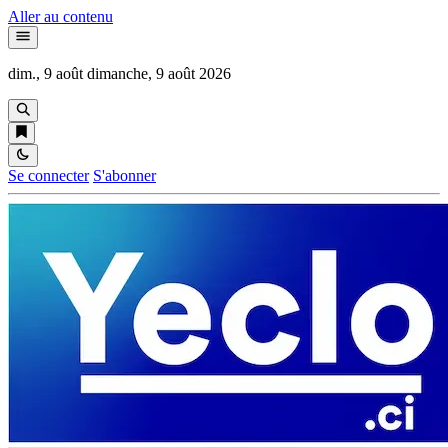
Aller au contenu
dim., 9 août
dimanche, 9 août 2026
Se connecter
S'abonner