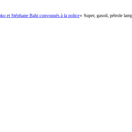
éphane Bahi convoqués à la police
●
Super, gasoil, pétrole lampant: le 