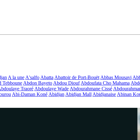
jan
A la une
A'salfo
Abatta
Abattoir de Port-Bouët
Abbas Mousavi
Ab
d Tebboune
Abdon Bayeto
Abdou Diouf
Abdoufata Cho Mahama
Abdo
bdoulaye Traoré
Abdoulaye Wade
Abdourahmane Cissé
Abdourahman
ourou
Abi-Daman Koné
Abidjan
Abidjan Mall
Abidjanaise
Abinan Kou