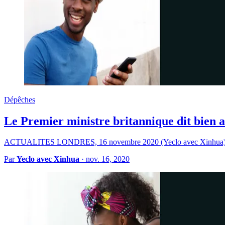
Dépêches
Le Premier ministre britannique dit bien a
ACTUALITES LONDRES, 16 novembre 2020 (Yeclo avec Xinhua) — Le P
Par
Yeclo avec Xinhua
·
nov. 16, 2020