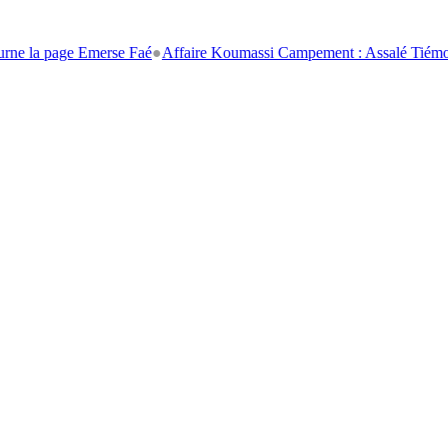
 page Emerse Faé
●
Affaire Koumassi Campement : Assalé Tiémoko et St