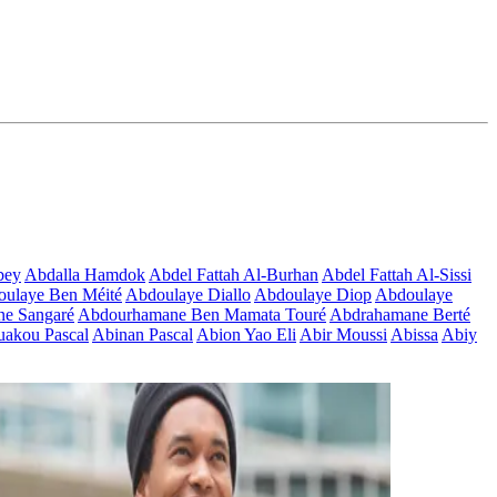
bey
Abdalla Hamdok
Abdel Fattah Al-Burhan
Abdel Fattah Al-Sissi
ulaye Ben Méité
Abdoulaye Diallo
Abdoulaye Diop
Abdoulaye
e Sangaré
Abdourhamane Ben Mamata Touré
Abdrahamane Berté
akou Pascal
Abinan Pascal
Abion Yao Eli
Abir Moussi
Abissa
Abiy