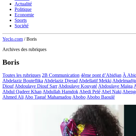
Actualité
Politique
Economie
Sports
Société
Yeclo.com
/
Boris
Archives des rubriques
Boris
Toutes les rubriques
2B Communication
4ème pont d’Abidjan
À Abid
Abdelaziz Bouteflika
Abdelaziz Djerad
Abdellatif Mekki
Abdelmadji
Diouf
Abdoulaye Diouf Sarr
Abdoulaye Kouyaté
Abdoulaye Maïga
A
Abdul Qadeer Khan
Abdullah Hamdok
Abedi Pelé
Abel Naki
Abeng
Ahmed Ali
Abo Tagué Mahamadou
Abobo
Abobo Baoulé