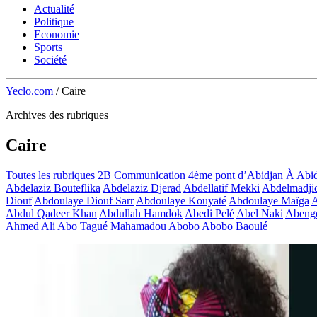
Actualité
Politique
Economie
Sports
Société
Yeclo.com
/
Caire
Archives des rubriques
Caire
Toutes les rubriques
2B Communication
4ème pont d’Abidjan
À Abid
Abdelaziz Bouteflika
Abdelaziz Djerad
Abdellatif Mekki
Abdelmadji
Diouf
Abdoulaye Diouf Sarr
Abdoulaye Kouyaté
Abdoulaye Maïga
A
Abdul Qadeer Khan
Abdullah Hamdok
Abedi Pelé
Abel Naki
Abeng
Ahmed Ali
Abo Tagué Mahamadou
Abobo
Abobo Baoulé