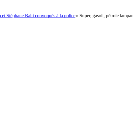
ne Bahi convoqués à la police
●
Super, gasoil, pétrole lampant: le car