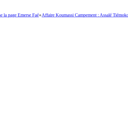
ge Emerse Faé
●
Affaire Koumassi Campement : Assalé Tiémoko et Stépha