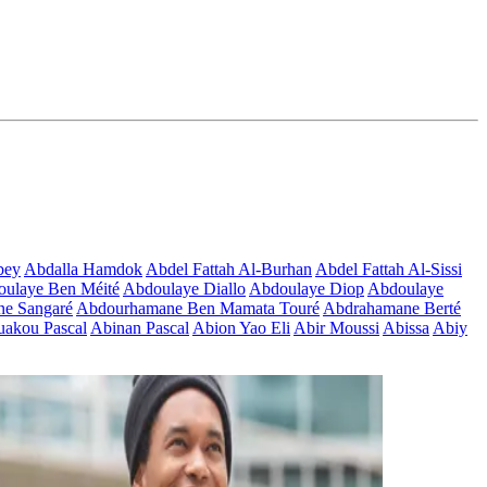
bey
Abdalla Hamdok
Abdel Fattah Al-Burhan
Abdel Fattah Al-Sissi
ulaye Ben Méité
Abdoulaye Diallo
Abdoulaye Diop
Abdoulaye
e Sangaré
Abdourhamane Ben Mamata Touré
Abdrahamane Berté
akou Pascal
Abinan Pascal
Abion Yao Eli
Abir Moussi
Abissa
Abiy