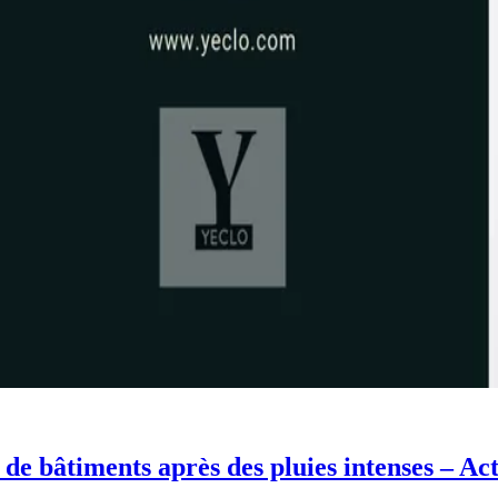
de bâtiments après des pluies intenses – Act