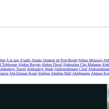
jan
A la une
A'salfo
Abatta
Abattoir de Port-Bouët
Abbas Mousavi
Ab
d Tebboune
Abdon Bayeto
Abdou Diouf
Abdoufata Cho Mahama
Abdo
bdoulaye Traoré
Abdoulaye Wade
Abdourahmane Cissé
Abdourahman
ourou
Abi-Daman Koné
Abidjan
Abidjan Mall
Abidjanaise
Abinan Kou