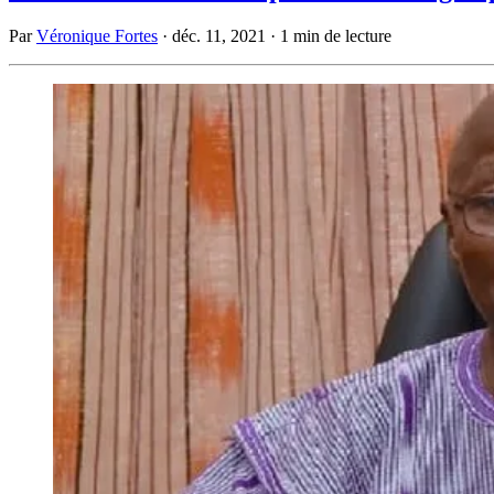
Par
Véronique Fortes
·
déc. 11, 2021
·
1 min de lecture