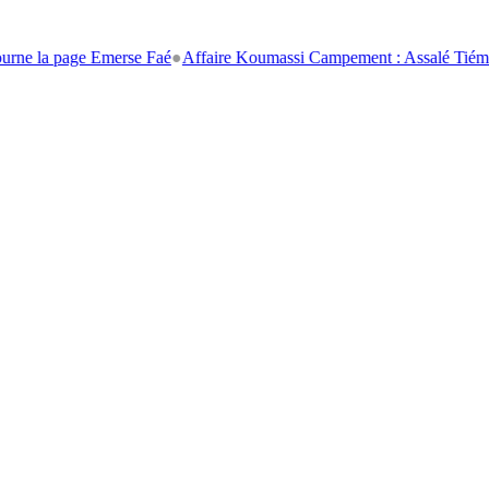
a page Emerse Faé
●
Affaire Koumassi Campement : Assalé Tiémoko et St