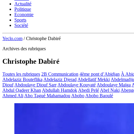
Actualité
Politique
Economie
Sports
Société
Yeclo.com
/
Christophe Dabiré
Archives des rubriques
Christophe Dabiré
Toutes les rubriques
2B Communication
4ème pont d’Abidjan
À Abid
Abdelaziz Bouteflika
Abdelaziz Djerad
Abdellatif Mekki
Abdelmadji
Diouf
Abdoulaye Diouf Sarr
Abdoulaye Kouyaté
Abdoulaye Maïga
A
Abdul Qadeer Khan
Abdullah Hamdok
Abedi Pelé
Abel Naki
Abeng
Ahmed Ali
Abo Tagué Mahamadou
Abobo
Abobo Baoulé