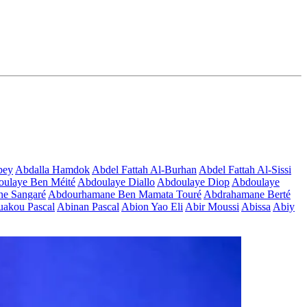
bey
Abdalla Hamdok
Abdel Fattah Al-Burhan
Abdel Fattah Al-Sissi
ulaye Ben Méité
Abdoulaye Diallo
Abdoulaye Diop
Abdoulaye
e Sangaré
Abdourhamane Ben Mamata Touré
Abdrahamane Berté
akou Pascal
Abinan Pascal
Abion Yao Eli
Abir Moussi
Abissa
Abiy