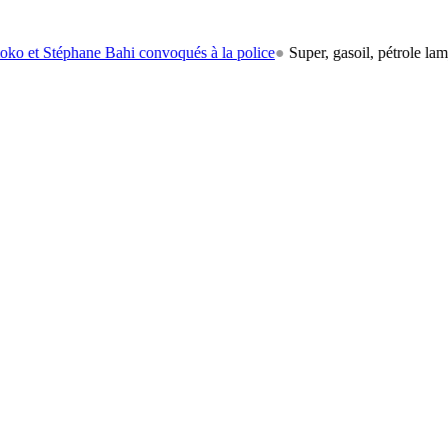
éphane Bahi convoqués à la police
●
Super, gasoil, pétrole lampant: le 