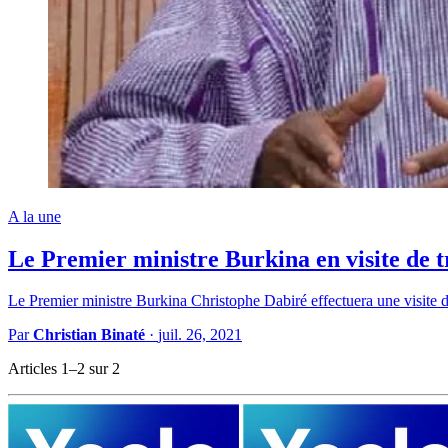
A la une
Le Premier ministre Burkina en visite de t
Le Premier ministre Burkina Christophe Dabiré effectuera une visite d'am
Par
Christian Binaté
·
juil. 26, 2021
Articles 1–2 sur 2