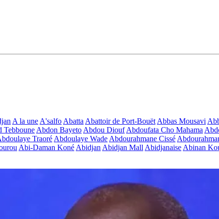
jan
A la une
A'salfo
Abatta
Abattoir de Port-Bouët
Abbas Mousavi
Ab
d Tebboune
Abdon Bayeto
Abdou Diouf
Abdoufata Cho Mahama
Abdo
bdoulaye Traoré
Abdoulaye Wade
Abdourahmane Cissé
Abdourahman
ourou
Abi-Daman Koné
Abidjan
Abidjan Mall
Abidjanaise
Abinan Kou