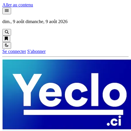
Aller au contenu
dim., 9 août
dimanche, 9 août 2026
Se connecter
S'abonner