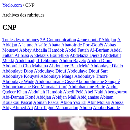
Yeclo.com
/
CNP
Archives des rubriques
CNP
Toutes les rubriques
2B Communication
4ème pont d’Abidjan
À
Abidjan
A la une
A'salfo
Abatta
Abattoir de Port-Bouët
Abbas
Mousavi
Abbey
Abdalla Hamdok
Abdel Fattah Al-Burhan
Abdel
Fattah Al-Sissi
Abdelaziz Bouteflika
Abdelaziz Djerad
Abdellatif
Mekki
Abdelmadjid Tebboune
Abdon Bayeto
Abdou Diouf
Abdoufata Cho Mahama
Abdoulaye Ben Méité
Abdoulaye Diallo
Abdoulaye Diop
Abdoulaye Diouf
Abdoulaye Diouf Sarr
Abdoulaye Kouyaté
Abdoulaye Maïga
Abdoulaye Traoré
Abdoulaye Wade
Abdourahmane Cissé
Abdourahmane Sangaré
Abdourhamane Ben Mamata Touré
Abdrahamane Berté
Abdul
Qadeer Khan
Abdullah Hamdok
Abedi Pelé
Abel Naki
Abengourou
Abi-Daman Koné
Abidjan
Abidjan Mall
Abidjanaise
Abinan
Kouakou Pascal
Abinan Pascal
Abion Yao Eli
Abir Moussi
Abissa
Abiy Ahmed Ali
Abo Tagué Mahamadou
Abobo
Abobo Baoulé