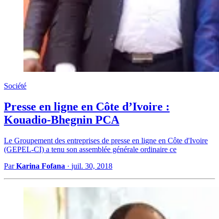
Société
Presse en ligne en Côte d’Ivoire :
Kouadio-Bhegnin PCA
Le Groupement des entreprises de presse en ligne en Côte d'Ivoire
(GEPEL-CI) a tenu son assemblée générale ordinaire ce
Par
Karina Fofana
·
juil. 30, 2018