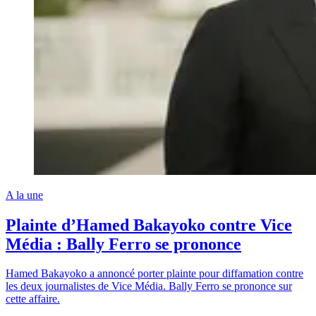
A la une
Plainte d’Hamed Bakayoko contre Vice
Média : Bally Ferro se prononce
Hamed Bakayoko a annoncé porter plainte pour diffamation contre
les deux journalistes de Vice Média. Bally Ferro se prononce sur
cette affaire.