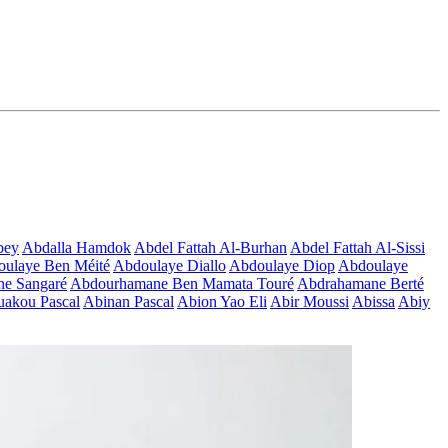
bey
Abdalla Hamdok
Abdel Fattah Al-Burhan
Abdel Fattah Al-Sissi
ulaye Ben Méité
Abdoulaye Diallo
Abdoulaye Diop
Abdoulaye
e Sangaré
Abdourhamane Ben Mamata Touré
Abdrahamane Berté
akou Pascal
Abinan Pascal
Abion Yao Eli
Abir Moussi
Abissa
Abiy