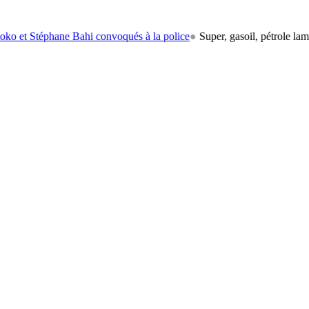
phane Bahi convoqués à la police
●
Super, gasoil, pétrole lampant: le c