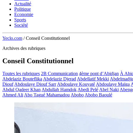
Actualité
Politique
Economie
Sports
Société
Yeclo.com
/
Conseil Constitutionnel
Archives des rubriques
Conseil Constitutionnel
Toutes les rubriques
2B Communication
4ème pont d’Abidjan
À Abid
Abdelaziz Bouteflika
Abdelaziz Djerad
Abdellatif Mekki
Abdelmadji
Diouf
Abdoulaye Diouf Sarr
Abdoulaye Kouyaté
Abdoulaye Maïga
A
Abdul Qadeer Khan
Abdullah Hamdok
Abedi Pelé
Abel Naki
Abeng
Ahmed Ali
Abo Tagué Mahamadou
Abobo
Abobo Baoulé