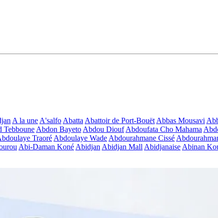
jan
A la une
A'salfo
Abatta
Abattoir de Port-Bouët
Abbas Mousavi
Ab
d Tebboune
Abdon Bayeto
Abdou Diouf
Abdoufata Cho Mahama
Abdo
bdoulaye Traoré
Abdoulaye Wade
Abdourahmane Cissé
Abdourahman
ourou
Abi-Daman Koné
Abidjan
Abidjan Mall
Abidjanaise
Abinan Kou