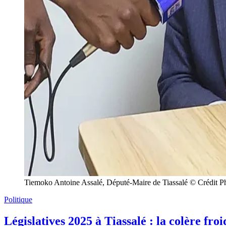
Tiemoko Antoine Assalé, Député-Maire de Tiassalé © Crédit 
Politique
Législatives 2025 à Tiassalé : la colère fr