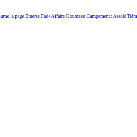
page Emerse Faé
●
Affaire Koumassi Campement : Assalé Tiémoko et Sté