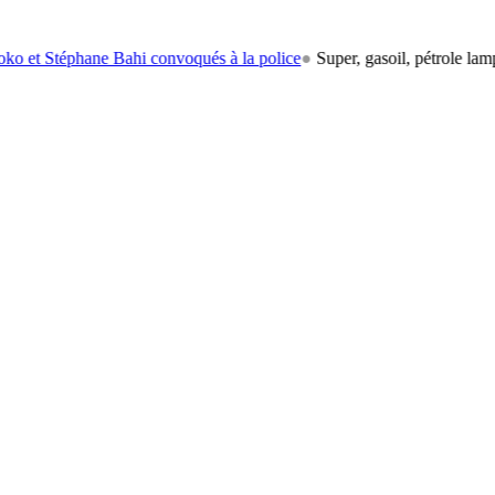
hane Bahi convoqués à la police
●
Super, gasoil, pétrole lampant: le ca