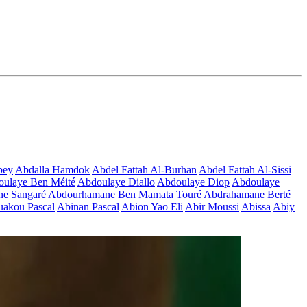
bey
Abdalla Hamdok
Abdel Fattah Al-Burhan
Abdel Fattah Al-Sissi
ulaye Ben Méité
Abdoulaye Diallo
Abdoulaye Diop
Abdoulaye
e Sangaré
Abdourhamane Ben Mamata Touré
Abdrahamane Berté
akou Pascal
Abinan Pascal
Abion Yao Eli
Abir Moussi
Abissa
Abiy