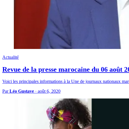
Actualité
Revue de la presse marocaine du 06 août 2
Voici les principales informations à la Une de journaux nationaux mar
Par
Léo Gustave
·
août 6, 2020