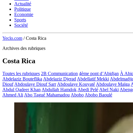
Actualité
Politique
Economie
Sports
Société
Yeclo.com
/
Costa Rica
Archives des rubriques
Costa Rica
Toutes les rubriques
2B Communication
4ème pont d’Abidjan
À Abid
Abdelaziz Bouteflika
Abdelaziz Djerad
Abdellatif Mekki
Abdelmadji
Diouf
Abdoulaye Diouf Sarr
Abdoulaye Kouyaté
Abdoulaye Maïga
A
Abdul Qadeer Khan
Abdullah Hamdok
Abedi Pelé
Abel Naki
Abeng
Ahmed Ali
Abo Tagué Mahamadou
Abobo
Abobo Baoulé