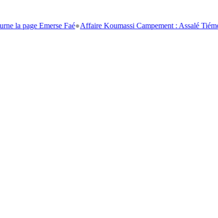
age Emerse Faé
●
Affaire Koumassi Campement : Assalé Tiémoko et Stép