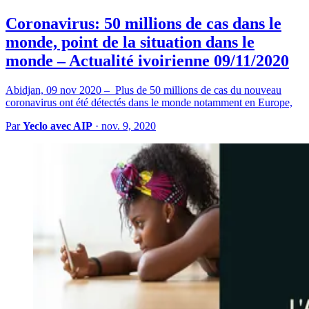
Coronavirus: 50 millions de cas dans le
monde, point de la situation dans le
monde – Actualité ivoirienne 09/11/2020
Abidjan, 09 nov 2020 – Plus de 50 millions de cas du nouveau
coronavirus ont été détectés dans le monde notamment en Europe,
Par
Yeclo avec AIP
·
nov. 9, 2020