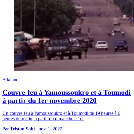
A la une
Couvre-feu à Yamoussoukro et à Toumodi
à partir du 1er novembre 2020
Un couvre-feu à Yamoussoukro et à Toumodi de 19 heures à 6
heures du matin, à partir du dimanche e 1er
Par
Tristan Sahi
·
nov. 1, 2020