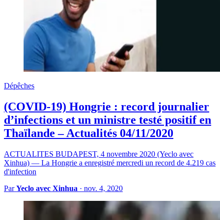
Dépêches
(COVID-19) Hongrie : record journalier
d’infections et un ministre testé positif en
Thaïlande – Actualités 04/11/2020
ACTUALITES BUDAPEST, 4 novembre 2020 (Yeclo avec
Xinhua) — La Hongrie a enregistré mercredi un record de 4.219 cas
d'infection
Par
Yeclo avec Xinhua
·
nov. 4, 2020