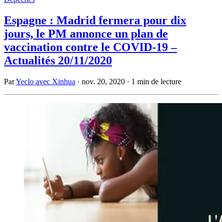
Espagne : Madrid fermera pour dix
jours, le PM annonce un plan de
vaccination contre le COVID-19 –
Actualités 20/11/2020
Par
Yeclo avec Xinhua
·
nov. 20, 2020
·
1 min de lecture