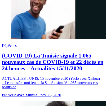
Dépêches
(COVID-19) La Tunisie signale 1.065
nouveaux cas de COVID-19 et 22 décès en
24 heures – Actualités 15/11/2020
ACTUALITES TUNIS, 15 novembre 2020 (Yeclo avec Xinhua) –
– Le ministère tunisien de la Santé a signalé 1.065 nouveaux cas
positfs de
Par
Yeclo avec Xinhua
·
nov. 15, 2020