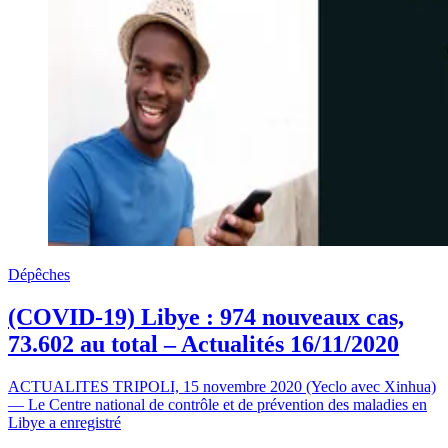
Dépêches
(COVID-19) Libye : 974 nouveaux cas,
73.602 au total – Actualités 16/11/2020
ACTUALITES TRIPOLI, 15 novembre 2020 (Yeclo avec Xinhua)
— Le Centre national de contrôle et de prévention des maladies en
Libye a enregistré