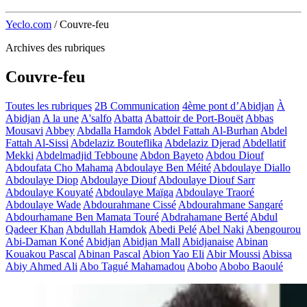
Yeclo.com
/
Couvre-feu
Archives des rubriques
Couvre-feu
Toutes les rubriques
2B Communication
4ème pont d’Abidjan
À
Abidjan
A la une
A'salfo
Abatta
Abattoir de Port-Bouët
Abbas
Mousavi
Abbey
Abdalla Hamdok
Abdel Fattah Al-Burhan
Abdel
Fattah Al-Sissi
Abdelaziz Bouteflika
Abdelaziz Djerad
Abdellatif
Mekki
Abdelmadjid Tebboune
Abdon Bayeto
Abdou Diouf
Abdoufata Cho Mahama
Abdoulaye Ben Méité
Abdoulaye Diallo
Abdoulaye Diop
Abdoulaye Diouf
Abdoulaye Diouf Sarr
Abdoulaye Kouyaté
Abdoulaye Maïga
Abdoulaye Traoré
Abdoulaye Wade
Abdourahmane Cissé
Abdourahmane Sangaré
Abdourhamane Ben Mamata Touré
Abdrahamane Berté
Abdul
Qadeer Khan
Abdullah Hamdok
Abedi Pelé
Abel Naki
Abengourou
Abi-Daman Koné
Abidjan
Abidjan Mall
Abidjanaise
Abinan
Kouakou Pascal
Abinan Pascal
Abion Yao Eli
Abir Moussi
Abissa
Abiy Ahmed Ali
Abo Tagué Mahamadou
Abobo
Abobo Baoulé