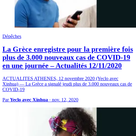
Dépêches
La Grèce enregistre pour la première fois
plus de 3.000 nouveaux cas de COVID-19
en une journée – Actualités 12/11/2020
ACTUALITES ATHENES, 12 novembre 2020 (Yeclo avec
Xinhua) — La Grèce a signalé jeudi plus de 3.000 nouveaux cas de
COVID-19
Par
Yeclo avec Xinhua
·
nov. 12, 2020