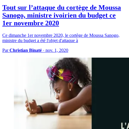
Tout sur l’attaque du cortège de Moussa
Sanogo, ministre ivoirien du budget ce
1er novembre 2020
Ce dimanche 1er novembre 2020, le cortège de Moussa Sanogo,
ministre du budget a été l'objet d'attaque à
Par
Christian Binaté
·
nov. 1, 2020