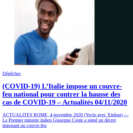
Dépêches
(COVID-19) L’Italie impose un couvre-
feu national pour contrer la hausse des
cas de COVID-19 – Actualités 04/11/2020
ACTUALITES ROME, 4 novembre 2020 (Yeclo avec Xinhua) —
Le Premier ministre italien Giuseppe Conte a signé un décret
imposant un couvre-feu