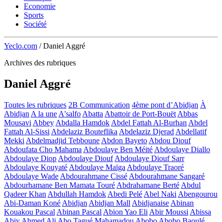
Economie
Sports
Société
Yeclo.com
/
Daniel Aggré
Archives des rubriques
Daniel Aggré
Toutes les rubriques
2B Communication
4ème pont d’Abidjan
À
Abidjan
A la une
A'salfo
Abatta
Abattoir de Port-Bouët
Abbas
Mousavi
Abbey
Abdalla Hamdok
Abdel Fattah Al-Burhan
Abdel
Fattah Al-Sissi
Abdelaziz Bouteflika
Abdelaziz Djerad
Abdellatif
Mekki
Abdelmadjid Tebboune
Abdon Bayeto
Abdou Diouf
Abdoufata Cho Mahama
Abdoulaye Ben Méité
Abdoulaye Diallo
Abdoulaye Diop
Abdoulaye Diouf
Abdoulaye Diouf Sarr
Abdoulaye Kouyaté
Abdoulaye Maïga
Abdoulaye Traoré
Abdoulaye Wade
Abdourahmane Cissé
Abdourahmane Sangaré
Abdourhamane Ben Mamata Touré
Abdrahamane Berté
Abdul
Qadeer Khan
Abdullah Hamdok
Abedi Pelé
Abel Naki
Abengourou
Abi-Daman Koné
Abidjan
Abidjan Mall
Abidjanaise
Abinan
Kouakou Pascal
Abinan Pascal
Abion Yao Eli
Abir Moussi
Abissa
Abiy Ahmed Ali
Abo Tagué Mahamadou
Abobo
Abobo Baoulé