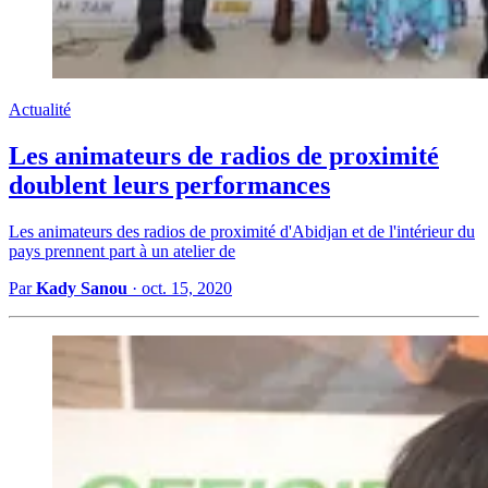
Actualité
Les animateurs de radios de proximité
doublent leurs performances
Les animateurs des radios de proximité d'Abidjan et de l'intérieur du
pays prennent part à un atelier de
Par
Kady Sanou
·
oct. 15, 2020