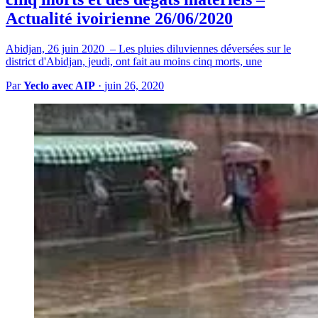
Actualité ivoirienne 26/06/2020
Abidjan, 26 juin 2020 – Les pluies diluviennes déversées sur le
district d'Abidjan, jeudi, ont fait au moins cinq morts, une
Par
Yeclo avec AIP
·
juin 26, 2020