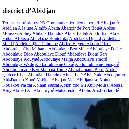
district d’Abidjan
Toutes les rubriques
2B Communication
4ème pont d’Abidjan
À
Abidjan
A la une
A'salfo
Abatta
Abattoir de Port-Bouët
Abbas
Mousavi
Abbey
Abdalla Hamdok
Abdel Fattah Al-Burhan
Abdel
Fattah Al-Sissi
Abdelaziz Bouteflika
Abdelaziz Djerad
Abdellatif
Mekki
Abdelmadjid Tebboune
Abdon Bayeto
Abdou Diouf
Abdoufata Cho Mahama
Abdoulaye Ben Méité
Abdoulaye Diallo
Abdoulaye Diop
Abdoulaye Diouf
Abdoulaye Diouf Sarr
Abdoulaye Kouyaté
Abdoulaye Maïga
Abdoulaye Traoré
Abdoulaye Wade
Abdourahmane Cissé
Abdourahmane Sangaré
Abdourhamane Ben Mamata Touré
Abdrahamane Berté
Abdul
Qadeer Khan
Abdullah Hamdok
Abedi Pelé
Abel Naki
Abengourou
Abi-Daman Koné
Abidjan
Abidjan Mall
Abidjanaise
Abinan
Kouakou Pascal
Abinan Pascal
Abion Yao Eli
Abir Moussi
Abissa
Abiy Ahmed Ali
Abo Tagué Mahamadou
Abobo
Abobo Baoulé