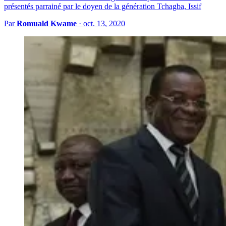
présentés parrainé par le doyen de la génération Tchagba, Issif
Par
Romuald Kwame
·
oct. 13, 2020