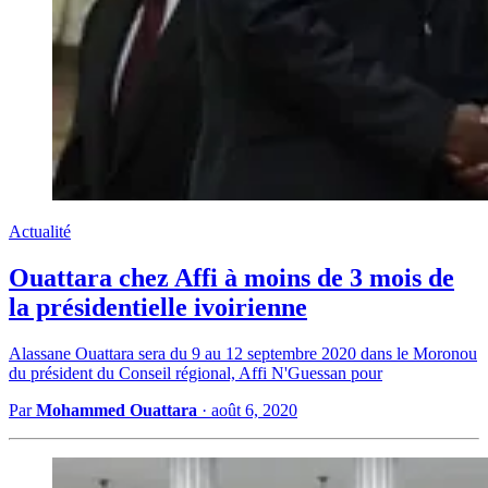
Actualité
Ouattara chez Affi à moins de 3 mois de
la présidentielle ivoirienne
Alassane Ouattara sera du 9 au 12 septembre 2020 dans le Moronou
du président du Conseil régional, Affi N'Guessan pour
Par
Mohammed Ouattara
·
août 6, 2020