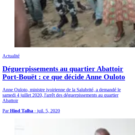
Actualité
Déguerpissements au quartier Abattoir
Port-Bouët : ce que décide Anne Ouloto
Anne Ouloto, ministre ivoirienne de la Salubrité, a demandé le
samedi 4 juillet 2020, l'arrêt des déguerpissements au quartier
Abattoir
Par
Hind Talha
·
juil. 5, 2020