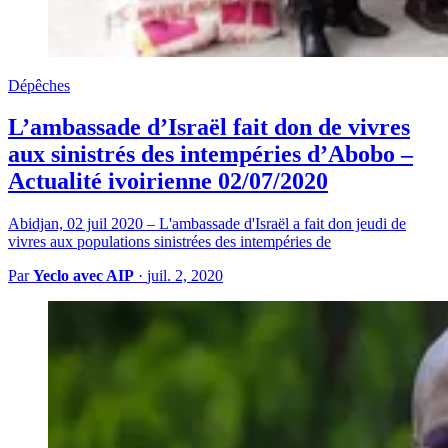
Dépêches
L’ambassade d’Israël fait don de vivres
aux sinistrés des intempéries d’Abobo –
Actualité ivoirienne 02/07/2020
Abidjan, 02 juil 2020 – L'ambassade d'Israël a fait don jeudi de
vivres aux populations sinistrées des intempéries de
Par
Yeclo avec AIP
·
juil. 2, 2020