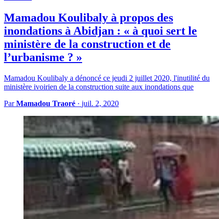
Mamadou Koulibaly à propos des
inondations à Abidjan : « à quoi sert le
ministère de la construction et de
l’urbanisme ? »
Mamadou Koulibaly a dénoncé ce jeudi 2 juillet 2020, l'inutilité du
ministère ivoirien de la construction suite aux inondations que
Par
Mamadou Traoré
·
juil. 2, 2020