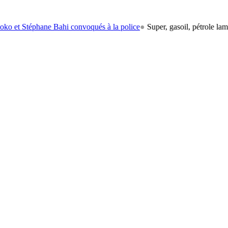
phane Bahi convoqués à la police
●
Super, gasoil, pétrole lampant: le c