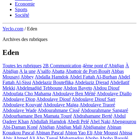
Economie
Sports
Société
Yeclo.com
/
Eden
Archives des rubriques
Eden
Toutes les rubriques
2B Communication
4ème pont d’Abidjan
À
Abidjan
A la une
A'salfo
Abatta
Abattoir de Port-Bouët
Abbas
Mousavi
Abbey
Abdalla Hamdok
Abdel Fattah Al-Burhan
Abdel
Fattah Al-Sissi
Abdelaziz Bouteflika
Abdelaziz Djerad
Abdellatif
Mekki
Abdelmadjid Tebboune
Abdon Bayeto
Abdou Diouf
Abdoufata Cho Mahama
Abdoulaye Ben Méité
Abdoulaye Diallo
Abdoulaye Diop
Abdoulaye Diouf
Abdoulaye Diouf Sarr
Abdoulaye Kouyaté
Abdoulaye Maïga
Abdoulaye Traoré
Abdoulaye Wade
Abdourahmane Cissé
Abdourahmane Sangaré
Abdourhamane Ben Mamata Touré
Abdrahamane Berté
Abdul
Qadeer Khan
Abdullah Hamdok
Abedi Pelé
Abel Naki
Abengourou
Abi-Daman Koné
Abidjan
Abidjan Mall
Abidjanaise
Abinan
Kouakou Pascal
Abinan Pascal
Abion Yao Eli
Abir Moussi
Abissa
Abiy Ahmed Ali
Abo Tagué Mahamadou
Abobo
Abobo Baoulé