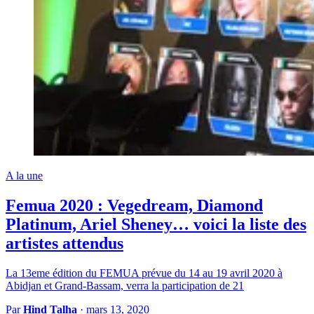
A la une
Femua 2020 : Vegedream, Diamond
Platinum, Ariel Sheney… voici la liste des
artistes attendus
La 13eme édition du FEMUA prévue du 14 au 19 avril 2020 à
Abidjan et Grand-Bassam, verra la participation de 21
Par
Hind Talha
·
mars 13, 2020