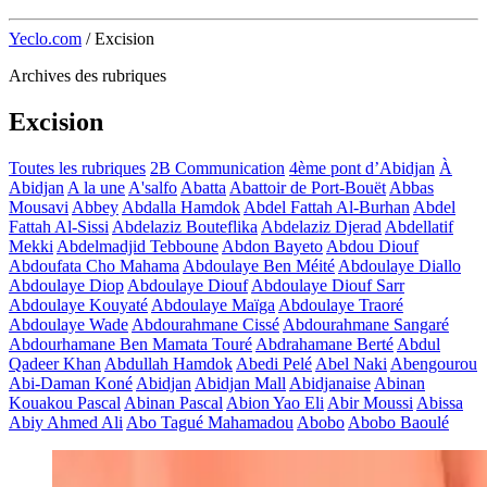
Yeclo.com
/
Excision
Archives des rubriques
Excision
Toutes les rubriques
2B Communication
4ème pont d’Abidjan
À
Abidjan
A la une
A'salfo
Abatta
Abattoir de Port-Bouët
Abbas
Mousavi
Abbey
Abdalla Hamdok
Abdel Fattah Al-Burhan
Abdel
Fattah Al-Sissi
Abdelaziz Bouteflika
Abdelaziz Djerad
Abdellatif
Mekki
Abdelmadjid Tebboune
Abdon Bayeto
Abdou Diouf
Abdoufata Cho Mahama
Abdoulaye Ben Méité
Abdoulaye Diallo
Abdoulaye Diop
Abdoulaye Diouf
Abdoulaye Diouf Sarr
Abdoulaye Kouyaté
Abdoulaye Maïga
Abdoulaye Traoré
Abdoulaye Wade
Abdourahmane Cissé
Abdourahmane Sangaré
Abdourhamane Ben Mamata Touré
Abdrahamane Berté
Abdul
Qadeer Khan
Abdullah Hamdok
Abedi Pelé
Abel Naki
Abengourou
Abi-Daman Koné
Abidjan
Abidjan Mall
Abidjanaise
Abinan
Kouakou Pascal
Abinan Pascal
Abion Yao Eli
Abir Moussi
Abissa
Abiy Ahmed Ali
Abo Tagué Mahamadou
Abobo
Abobo Baoulé