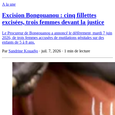
A la une
Excision Bongouanou : cinq fillettes
excisées, trois femmes devant la justice
Le Procureur de Bongouanou a annoncé le défèrement, mardi 7 juin
2026, de trois femmes accusées de mutilations génitales sur des
enfants de 5 à 8 ans.
Par
Sandrine Kouadjo
·
juil. 7, 2026
·
1 min de lecture