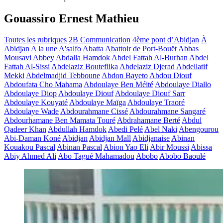
Gouassiro Ernest Mathieu
Toutes les rubriques
2B Communication
4ème pont d’Abidjan
À
Abidjan
A la une
A'salfo
Abatta
Abattoir de Port-Bouët
Abbas
Mousavi
Abbey
Abdalla Hamdok
Abdel Fattah Al-Burhan
Abdel
Fattah Al-Sissi
Abdelaziz Bouteflika
Abdelaziz Djerad
Abdellatif
Mekki
Abdelmadjid Tebboune
Abdon Bayeto
Abdou Diouf
Abdoufata Cho Mahama
Abdoulaye Ben Méité
Abdoulaye Diallo
Abdoulaye Diop
Abdoulaye Diouf
Abdoulaye Diouf Sarr
Abdoulaye Kouyaté
Abdoulaye Maïga
Abdoulaye Traoré
Abdoulaye Wade
Abdourahmane Cissé
Abdourahmane Sangaré
Abdourhamane Ben Mamata Touré
Abdrahamane Berté
Abdul
Qadeer Khan
Abdullah Hamdok
Abedi Pelé
Abel Naki
Abengourou
Abi-Daman Koné
Abidjan
Abidjan Mall
Abidjanaise
Abinan
Kouakou Pascal
Abinan Pascal
Abion Yao Eli
Abir Moussi
Abissa
Abiy Ahmed Ali
Abo Tagué Mahamadou
Abobo
Abobo Baoulé