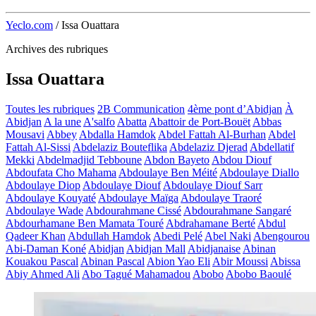
Yeclo.com
/
Issa Ouattara
Archives des rubriques
Issa Ouattara
Toutes les rubriques
2B Communication
4ème pont d’Abidjan
À
Abidjan
A la une
A'salfo
Abatta
Abattoir de Port-Bouët
Abbas
Mousavi
Abbey
Abdalla Hamdok
Abdel Fattah Al-Burhan
Abdel
Fattah Al-Sissi
Abdelaziz Bouteflika
Abdelaziz Djerad
Abdellatif
Mekki
Abdelmadjid Tebboune
Abdon Bayeto
Abdou Diouf
Abdoufata Cho Mahama
Abdoulaye Ben Méité
Abdoulaye Diallo
Abdoulaye Diop
Abdoulaye Diouf
Abdoulaye Diouf Sarr
Abdoulaye Kouyaté
Abdoulaye Maïga
Abdoulaye Traoré
Abdoulaye Wade
Abdourahmane Cissé
Abdourahmane Sangaré
Abdourhamane Ben Mamata Touré
Abdrahamane Berté
Abdul
Qadeer Khan
Abdullah Hamdok
Abedi Pelé
Abel Naki
Abengourou
Abi-Daman Koné
Abidjan
Abidjan Mall
Abidjanaise
Abinan
Kouakou Pascal
Abinan Pascal
Abion Yao Eli
Abir Moussi
Abissa
Abiy Ahmed Ali
Abo Tagué Mahamadou
Abobo
Abobo Baoulé