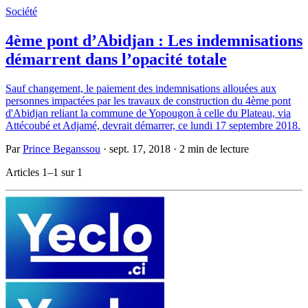
Société
4ème pont d’Abidjan : Les indemnisations
démarrent dans l’opacité totale
Sauf changement, le paiement des indemnisations allouées aux
personnes impactées par les travaux de construction du 4ème pont
d'Abidjan reliant la commune de Yopougon à celle du Plateau, via
Attécoubé et Adjamé, devrait démarrer, ce lundi 17 septembre 2018.
Par
Prince Beganssou
·
sept. 17, 2018
·
2 min de lecture
Articles 1–1 sur 1