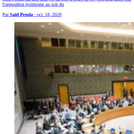
l'opposition ivoirienne au soir du
Par
Saïd Penda
·
oct. 18, 2020