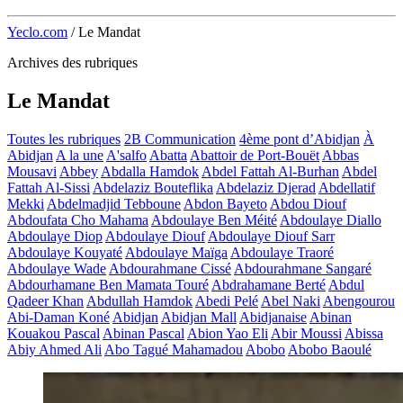
Yeclo.com
/
Le Mandat
Archives des rubriques
Le Mandat
Toutes les rubriques
2B Communication
4ème pont d’Abidjan
À
Abidjan
A la une
A'salfo
Abatta
Abattoir de Port-Bouët
Abbas
Mousavi
Abbey
Abdalla Hamdok
Abdel Fattah Al-Burhan
Abdel
Fattah Al-Sissi
Abdelaziz Bouteflika
Abdelaziz Djerad
Abdellatif
Mekki
Abdelmadjid Tebboune
Abdon Bayeto
Abdou Diouf
Abdoufata Cho Mahama
Abdoulaye Ben Méité
Abdoulaye Diallo
Abdoulaye Diop
Abdoulaye Diouf
Abdoulaye Diouf Sarr
Abdoulaye Kouyaté
Abdoulaye Maïga
Abdoulaye Traoré
Abdoulaye Wade
Abdourahmane Cissé
Abdourahmane Sangaré
Abdourhamane Ben Mamata Touré
Abdrahamane Berté
Abdul
Qadeer Khan
Abdullah Hamdok
Abedi Pelé
Abel Naki
Abengourou
Abi-Daman Koné
Abidjan
Abidjan Mall
Abidjanaise
Abinan
Kouakou Pascal
Abinan Pascal
Abion Yao Eli
Abir Moussi
Abissa
Abiy Ahmed Ali
Abo Tagué Mahamadou
Abobo
Abobo Baoulé