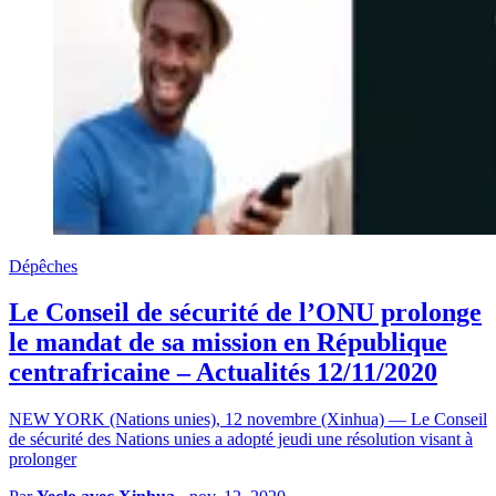
Dépêches
Le Conseil de sécurité de l’ONU prolonge
le mandat de sa mission en République
centrafricaine – Actualités 12/11/2020
NEW YORK (Nations unies), 12 novembre (Xinhua) — Le Conseil
de sécurité des Nations unies a adopté jeudi une résolution visant à
prolonger