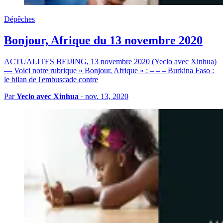
Dépêches
Bonjour, Afrique du 13 novembre 2020
ACTUALITES BEIJING, 13 novembre 2020 (Yeclo avec Xinhua)
— Voici notre rubrique « Bonjour, Afrique » : – – – Burkina Faso :
le bilan de l'embuscade contre
Par
Yeclo avec Xinhua
·
nov. 13, 2020