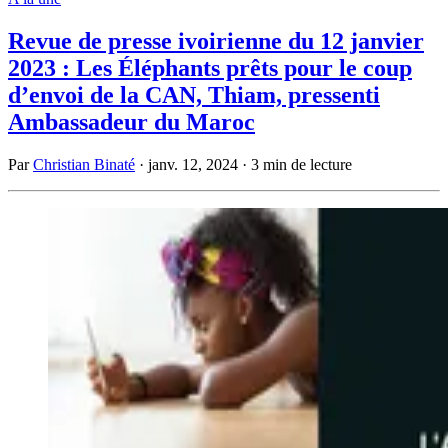
Revue de presse ivoirienne du 12 janvier
2023 : Les Éléphants prêts pour le coup
d’envoi de la CAN, Thiam, pressenti
Ambassadeur du Maroc
Par
Christian Binaté
·
janv. 12, 2024
·
3 min de lecture