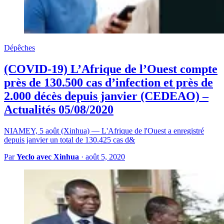
Dépêches
(COVID-19) L’Afrique de l’Ouest compte
près de 130.500 cas d’infection et près de
2.000 décès depuis janvier (CEDEAO) –
Actualités 05/08/2020
NIAMEY, 5 août (Xinhua) — L'Afrique de l'Ouest a enregistré
depuis janvier un total de 130.425 cas d&
Par
Yeclo avec Xinhua
·
août 5, 2020