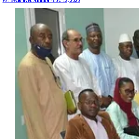
Par
Yeclo avec Xinhua
·
nov. 12, 2020