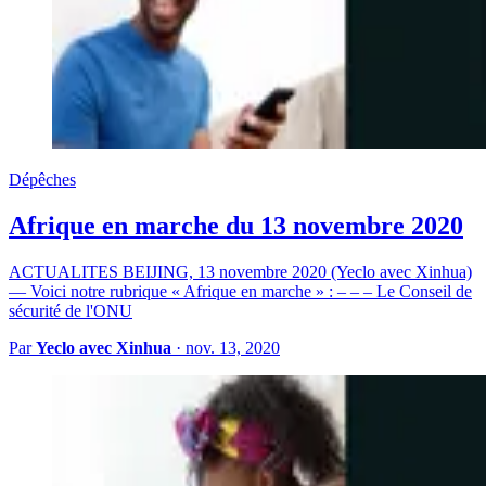
Dépêches
Afrique en marche du 13 novembre 2020
ACTUALITES BEIJING, 13 novembre 2020 (Yeclo avec Xinhua)
— Voici notre rubrique « Afrique en marche » : – – – Le Conseil de
sécurité de l'ONU
Par
Yeclo avec Xinhua
·
nov. 13, 2020