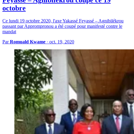
octobre
Ce lundi 19 octobre 2020, l'axe Yakassé Feyassé – Agnibilékrou
passant par Apprompronou a été coupé pour manifesté contre le
mandat
Par
Romuald Kwame
·
oct. 19, 2020