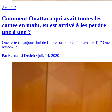
Actualité
Comment Ouattara qui avait toutes les
cartes en main, en est arrivé à les perdre
une à une ?
Que reste-t-il aujourd'hui de l'arbre sorti du Golf en avril 2011 ? Que
reste-t-il du
Par
Fernand Dédeh
·
juil. 14, 2020