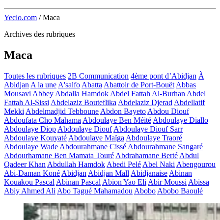
Yeclo.com
/
Maca
Archives des rubriques
Maca
Toutes les rubriques
2B Communication
4ème pont d’Abidjan
À
Abidjan
A la une
A'salfo
Abatta
Abattoir de Port-Bouët
Abbas
Mousavi
Abbey
Abdalla Hamdok
Abdel Fattah Al-Burhan
Abdel
Fattah Al-Sissi
Abdelaziz Bouteflika
Abdelaziz Djerad
Abdellatif
Mekki
Abdelmadjid Tebboune
Abdon Bayeto
Abdou Diouf
Abdoufata Cho Mahama
Abdoulaye Ben Méité
Abdoulaye Diallo
Abdoulaye Diop
Abdoulaye Diouf
Abdoulaye Diouf Sarr
Abdoulaye Kouyaté
Abdoulaye Maïga
Abdoulaye Traoré
Abdoulaye Wade
Abdourahmane Cissé
Abdourahmane Sangaré
Abdourhamane Ben Mamata Touré
Abdrahamane Berté
Abdul
Qadeer Khan
Abdullah Hamdok
Abedi Pelé
Abel Naki
Abengourou
Abi-Daman Koné
Abidjan
Abidjan Mall
Abidjanaise
Abinan
Kouakou Pascal
Abinan Pascal
Abion Yao Eli
Abir Moussi
Abissa
Abiy Ahmed Ali
Abo Tagué Mahamadou
Abobo
Abobo Baoulé