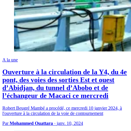
A la une
Ouverture à la circulation de la Y4, du 4e
pont, des voies des sorties Est et ouest
d’Abidjan, du tunnel d’Abobo et de
l’échangeur de Macaci ce mercredi
Robert Beugré Mambé a procédé, ce mercredi 10 janvier 2024, à
l'ouverture à la circulation de la voie de contournement
Par
Mohammed Ouattara
·
janv. 10, 2024