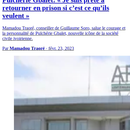
retourner en prison si c’est ce qu’ils
veulent »
Mamadou Traoré, conseiller de Guillaume Soro, salue le courage et
la personnalité de Pulchérie Gbalet, nouvelle icône de la société
civile ivoirienne.
Par
Mamadou Traoré
·
févr. 23, 2023