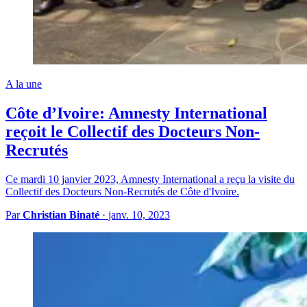
A la une
Côte d’Ivoire: Amnesty International
reçoit le Collectif des Docteurs Non-
Recrutés
Ce mardi 10 janvier 2023, Amnesty International a reçu la visite du
Collectif des Docteurs Non-Recrutés de Côte d'Ivoire.
Par
Christian Binaté
·
janv. 10, 2023