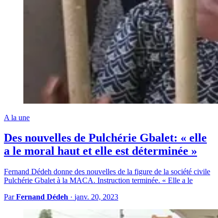
A la une
Des nouvelles de Pulchérie Gbalet: « elle
a le moral haut et elle est déterminée »
Fernand Dédeh donne des nouvelles de la figure de la société civile
Pulchérie Gbalet à la MACA. Instruction terminée. « Elle a le
Par
Fernand Dédeh
·
janv. 20, 2023