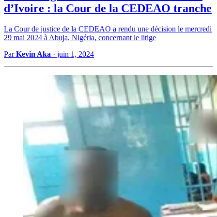
d’Ivoire : la Cour de la CEDEAO tranche
La Cour de justice de la CEDEAO a rendu une décision le mercredi
29 mai 2024 à Abuja, Nigéria, concernant le litige
Par
Kevin Aka
·
juin 1, 2024