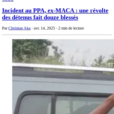
Incident au PPA, ex-MACA : une révolte
des détenus fait douze blessés
Par
Christian Aka
·
avr. 14, 2025
·
2 min de lecture