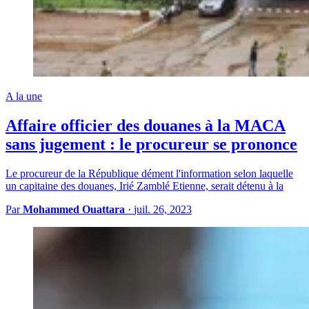
A la une
Affaire officier des douanes à la MACA
sans jugement : le procureur se prononce
Le procureur de la République dément l'information selon laquelle
un capitaine des douanes, Irié Zamblé Etienne, serait détenu à la
Par
Mohammed Ouattara
·
juil. 26, 2023