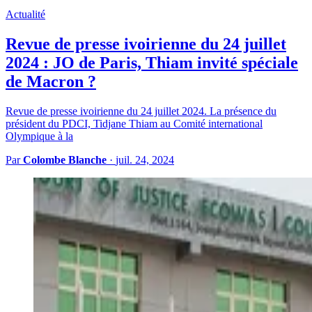
Actualité
Revue de presse ivoirienne du 24 juillet
2024 : JO de Paris, Thiam invité spéciale
de Macron ?
Revue de presse ivoirienne du 24 juillet 2024. La présence du
président du PDCI, Tidjane Thiam au Comité international
Olympique à la
Par
Colombe Blanche
·
juil. 24, 2024