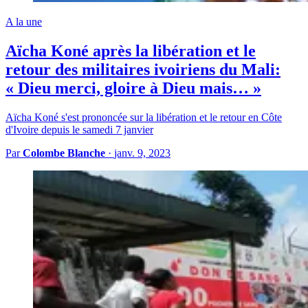
A la une
Aïcha Koné après la libération et le
retour des militaires ivoiriens du Mali:
« Dieu merci, gloire à Dieu mais… »
Aïcha Koné s'est prononcée sur la libération et le retour en Côte
d'Ivoire depuis le samedi 7 janvier
Par
Colombe Blanche
·
janv. 9, 2023