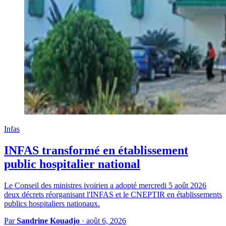
Infas
INFAS transformé en établissement
public hospitalier national
Le Conseil des ministres ivoirien a adopté mercredi 5 août 2026
deux décrets réorganisant l'INFAS et le CNEPTIR en établissements
publics hospitaliers nationaux.
Par
Sandrine Kouadjo
·
août 6, 2026