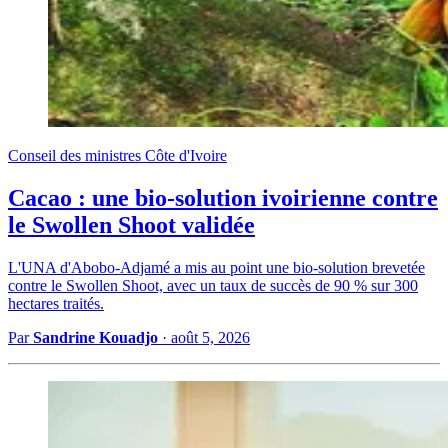
Conseil des ministres Côte d'Ivoire
Cacao : une bio-solution ivoirienne contre
le Swollen Shoot validée
L'UNA d'Abobo-Adjamé a mis au point une bio-solution brevetée
contre le Swollen Shoot, avec un taux de succès de 90 % sur 300
hectares traités.
Par
Sandrine Kouadjo
·
août 5, 2026