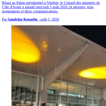
Réuni au Palais présidentiel à Abidjan, le Conseil des ministres de
Côte d'Ivoire a adopté mercredi 5 août 2026 24 mesures, trois
nominations et deux communications.
Par
Sandrine Kouadjo
·
août 5, 2026