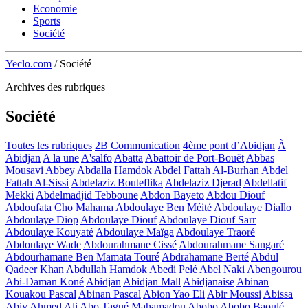
Economie
Sports
Société
Yeclo.com
/
Société
Archives des rubriques
Société
Toutes les rubriques
2B Communication
4ème pont d’Abidjan
À
Abidjan
A la une
A'salfo
Abatta
Abattoir de Port-Bouët
Abbas
Mousavi
Abbey
Abdalla Hamdok
Abdel Fattah Al-Burhan
Abdel
Fattah Al-Sissi
Abdelaziz Bouteflika
Abdelaziz Djerad
Abdellatif
Mekki
Abdelmadjid Tebboune
Abdon Bayeto
Abdou Diouf
Abdoufata Cho Mahama
Abdoulaye Ben Méité
Abdoulaye Diallo
Abdoulaye Diop
Abdoulaye Diouf
Abdoulaye Diouf Sarr
Abdoulaye Kouyaté
Abdoulaye Maïga
Abdoulaye Traoré
Abdoulaye Wade
Abdourahmane Cissé
Abdourahmane Sangaré
Abdourhamane Ben Mamata Touré
Abdrahamane Berté
Abdul
Qadeer Khan
Abdullah Hamdok
Abedi Pelé
Abel Naki
Abengourou
Abi-Daman Koné
Abidjan
Abidjan Mall
Abidjanaise
Abinan
Kouakou Pascal
Abinan Pascal
Abion Yao Eli
Abir Moussi
Abissa
Abiy Ahmed Ali
Abo Tagué Mahamadou
Abobo
Abobo Baoulé