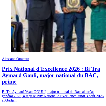
Alassane Ouattara
Prix National d'Excellence 2026 : Bi Tra
Aymard Gouli, major national du BAC,
primé
Bi Tra Aymard Yvan GOULI, major national du Baccalauréat
général 2026, a reçu le Prix National d'Excellence lundi 3 août 2026
à Abidjan.