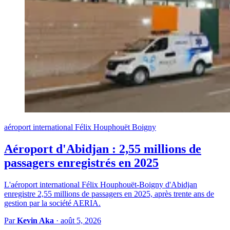
aéroport international Félix Houphouët Boigny
Aéroport d'Abidjan : 2,55 millions de
passagers enregistrés en 2025
L'aéroport international Félix Houphouët-Boigny d'Abidjan
enregistre 2,55 millions de passagers en 2025, après trente ans de
gestion par la société AERIA.
Par
Kevin Aka
·
août 5, 2026