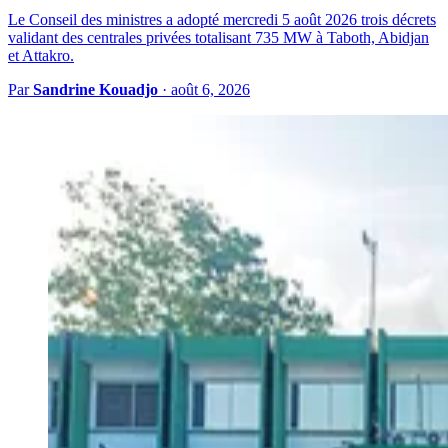
Le Conseil des ministres a adopté mercredi 5 août 2026 trois décrets
validant des centrales privées totalisant 735 MW à Taboth, Abidjan
et Attakro.
Par
Sandrine Kouadjo
·
août 6, 2026