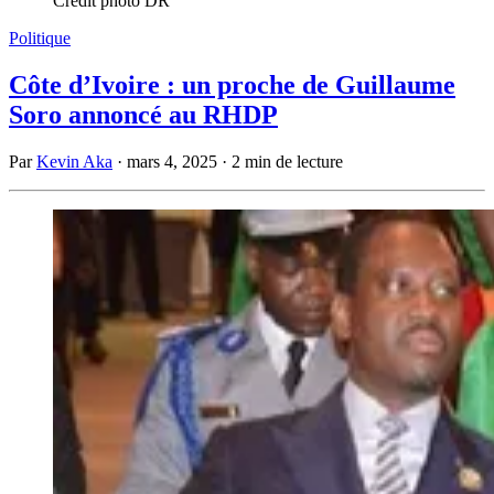
Crédit photo DR
Politique
Côte d’Ivoire : un proche de Guillaume
Soro annoncé au RHDP
Par
Kevin Aka
·
mars 4, 2025
·
2 min de lecture