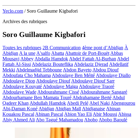
Yeclo.com
/
Soro Guillaume Kigbafori
Archives des rubriques
Soro Guillaume Kigbafori
Toutes les rubriques
2B Communication
4ème pont d’Abidjan
À
Abidjan
A la une
A'salfo
Abatta
Abattoir de Port-Bouët
Abbas
Mousavi
Abbey
Abdalla Hamdok
Abdel Fattah Al-Burhan
Abdel
Fattah Al-Sissi
Abdelaziz Bouteflika
Abdelaziz Djerad
Abdellatif
Mekki
Abdelmadjid Tebboune
Abdon Bayeto
Abdou Diouf
Abdoufata Cho Mahama
Abdoulaye Ben Méité
Abdoulaye Diallo
Abdoulaye Diop
Abdoulaye Diouf
Abdoulaye Diouf Sarr
Abdoulaye Kouyaté
Abdoulaye Maïga
Abdoulaye Traoré
Abdoulaye Wade
Abdourahmane Cissé
Abdourahmane Sangaré
Abdourhamane Ben Mamata Touré
Abdrahamane Berté
Abdul
Qadeer Khan
Abdullah Hamdok
Abedi Pelé
Abel Naki
Abengourou
Abi-Daman Koné
Abidjan
Abidjan Mall
Abidjanaise
Abinan
Kouakou Pascal
Abinan Pascal
Abion Yao Eli
Abir Moussi
Abissa
Abiy Ahmed Ali
Abo Tagué Mahamadou
Abobo
Abobo Baoulé