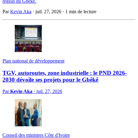
région du Gbêkê.
Par
Kevin Aka
·
juil. 27, 2026
·
1 min de lecture
Plan national de développement
TGV, autoroutes, zone industrielle : le PND 2026-
2030 dévoile ses projets pour le Gbêkê
Par
Kevin Aka
·
juil. 27, 2026
Conseil des ministres Côte d'Ivoire