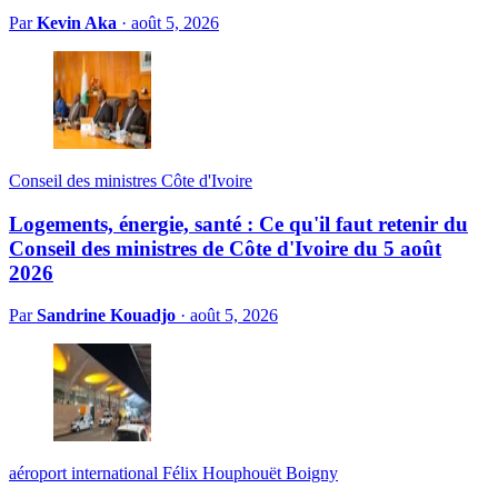
Par
Kevin Aka
·
août 5, 2026
Conseil des ministres Côte d'Ivoire
Logements, énergie, santé : Ce qu'il faut retenir du
Conseil des ministres de Côte d'Ivoire du 5 août
2026
Par
Sandrine Kouadjo
·
août 5, 2026
aéroport international Félix Houphouët Boigny