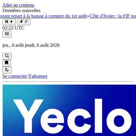
Aller au contenu
Dernières nouvelles
rt à la hausse à compter du 1er août
●
Côte d'Ivoire : la FIF tourne la p
02:22 UTC
jeu., 6 août
jeudi, 6 août 2026
Se connecter
S'abonner