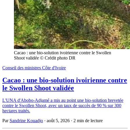
Cacao : une bio-solution ivoirienne contre le Swollen 
Shoot validée © Crédit photo DR
Conseil des ministres Côte d'Ivoire
Cacao : une bio-solution ivoirienne contre
le Swollen Shoot validée
L'UNA d'Abobo-Adjamé a mis au point une bio-solution brevetée
contre le Swollen Shoot, avec un taux de succès de 90 % sur 300
hectares traités.
Par
Sandrine Kouadjo
·
août 5, 2026
·
2 min de lecture