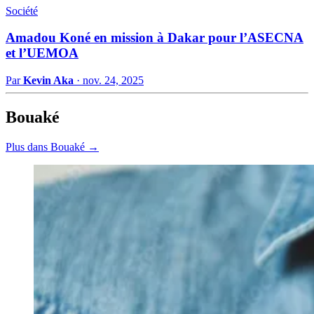
Société
Amadou Koné en mission à Dakar pour l’ASECNA
et l’UEMOA
Par
Kevin Aka
·
nov. 24, 2025
Bouaké
Plus dans Bouaké →