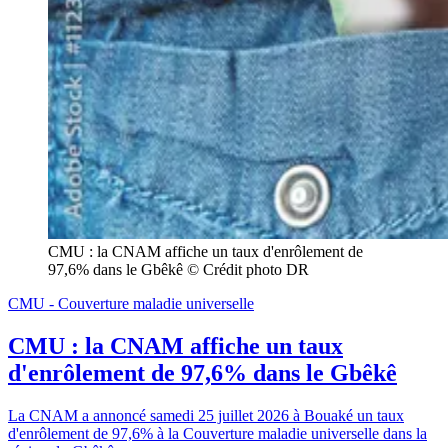
CMU : la CNAM affiche un taux d'enrôlement de 
97,6% dans le Gbêkê © Crédit photo DR
CMU - Couverture maladie universelle
CMU : la CNAM affiche un taux
d'enrôlement de 97,6% dans le Gbêkê
La CNAM a annoncé samedi 25 juillet 2026 à Bouaké un taux
d'enrôlement de 97,6% à la Couverture maladie universelle dans la