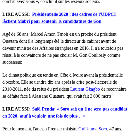
combat avec vous », conclut-il sur les réseaux sociaux.
LIRE AUSSI:
Présidentielle 2020 : des cadres de l'UDPCI
lâchent Mabri pour soutenir la candidature de Gon
Agé de 68 ans, Marcel Amon Tanoh est un proche du président
Ouattara dont il a longtemps été le directeur de cabinet avant de
devenir ministre des Affaires étrangères en 2016. Il n'a toutefois pas
réussi à le convaincre de ne pas choisir M. Gon Coulibaly comme
successeur.
Le climat politique est tendu en Côte d'Ivoire avant la présidentielle
d'octobre. Elle se tiendra dix ans après la crise post-électorale de
2010-2011, née du refus du président
Laurent Gbagbo
de reconnaître
sa défaite face à Alassane Ouattara, qui avait fait 3.000 morts.
LIRE AUSSI:
Saïd Penda: « Soro sait qu'il ne sera pas candidat
en 2020, sauf à vouloir, une fois de plus… »
Pour le moment, l'ancien Premier ministre
Guillaume Soro
, 47 ans,