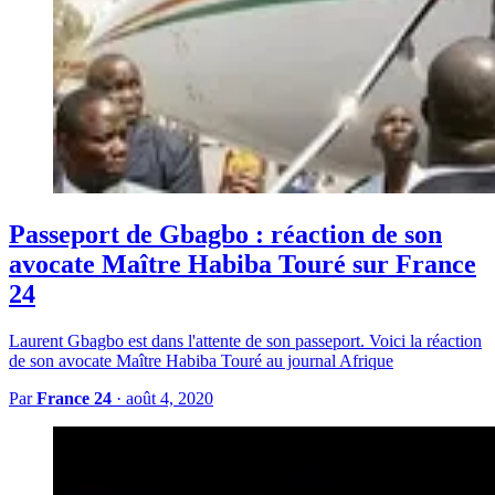
Passeport de Gbagbo : réaction de son
avocate Maître Habiba Touré sur France
24
Laurent Gbagbo est dans l'attente de son passeport. Voici la réaction
de son avocate Maître Habiba Touré au journal Afrique
Par
France 24
·
août 4, 2020