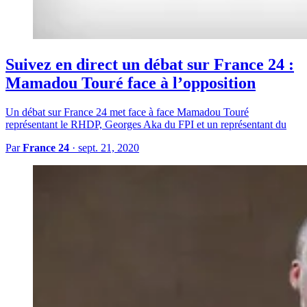
Suivez en direct un débat sur France 24 :
Mamadou Touré face à l’opposition
Un débat sur France 24 met face à face Mamadou Touré
représentant le RHDP, Georges Aka du FPI et un représentant du
Par
France 24
·
sept. 21, 2020