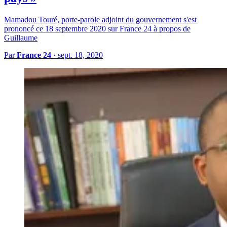
Mamadou Touré, porte-parole adjoint du gouvernement s'est
prononcé ce 18 septembre 2020 sur France 24 à propos de
Guillaume
Par
France 24
·
sept. 18, 2020