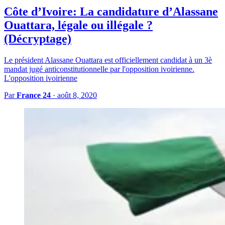
Côte d’Ivoire: La candidature d’Alassane
Ouattara, légale ou illégale ?
(Décryptage)
Le président Alassane Ouattara est officiellement candidat à un 3è
mandat jugé anticonstitutionnelle par l'opposition ivoirienne.
L'opposition ivoirienne
Par
France 24
·
août 8, 2020