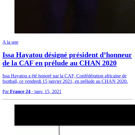
A la une
Issa Hayatou désigné président d’honneur
de la CAF en prélude au CHAN 2020
Issa Hayatou a été honoré par la CAF, Confédération africaine de
football, ce vendredi 15 janvier 2021, en prélude au CHAN 2020.
Par
France 24
·
janv. 15, 2021