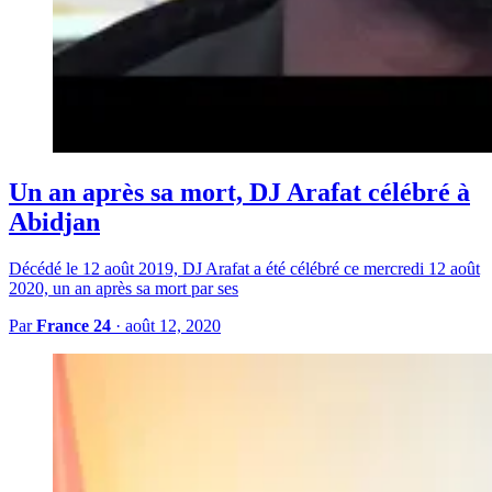
Un an après sa mort, DJ Arafat célébré à
Abidjan
Décédé le 12 août 2019, DJ Arafat a été célébré ce mercredi 12 août
2020, un an après sa mort par ses
Par
France 24
·
août 12, 2020