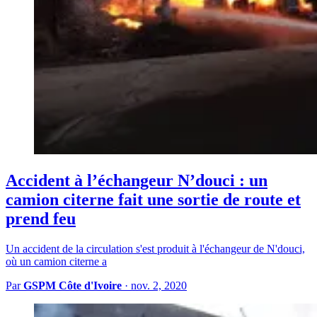
Accident à l’échangeur N’douci : un
camion citerne fait une sortie de route et
prend feu
Un accident de la circulation s'est produit à l'échangeur de N'douci,
où un camion citerne a
Par
GSPM Côte d'Ivoire
·
nov. 2, 2020