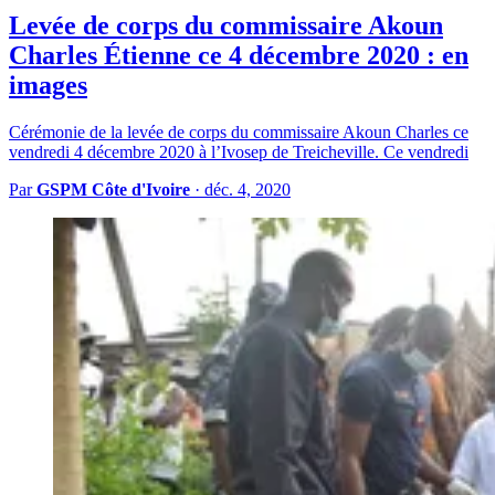
Levée de corps du commissaire Akoun
Charles Étienne ce 4 décembre 2020 : en
images
Cérémonie de la levée de corps du commissaire Akoun Charles ce
vendredi 4 décembre 2020 à l’Ivosep de Treicheville. Ce vendredi
Par
GSPM Côte d'Ivoire
·
déc. 4, 2020