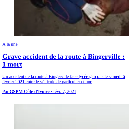
A la une
Grave accident de la route à Bingerville :
1 mort
Un accident de la route à Bingerville face lycée garçons le samedi 6
février 2021 entre le véhicule de particulier et une
Par
GSPM Côte d'Ivoire
·
févr. 7, 2021