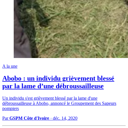
A la une
Abobo : un individu grièvement blessé
par la lame d’une débroussailleuse
Un individu s'est grièvement blessé par la lame d'une
débroussailleuse à Abobo, annoncé le Groupement des Sapeurs
pompiers
Par
GSPM Côte d'Ivoire
·
déc. 14, 2020