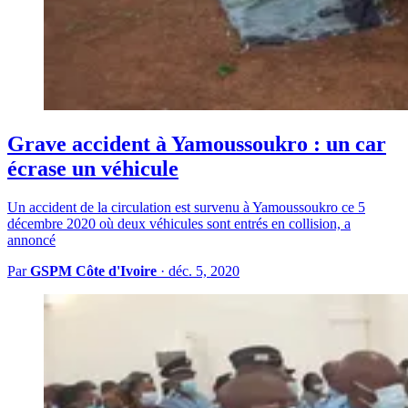
Grave accident à Yamoussoukro : un car
écrase un véhicule
Un accident de la circulation est survenu à Yamoussoukro ce 5
décembre 2020 où deux véhicules sont entrés en collision, a
annoncé
Par
GSPM Côte d'Ivoire
·
déc. 5, 2020