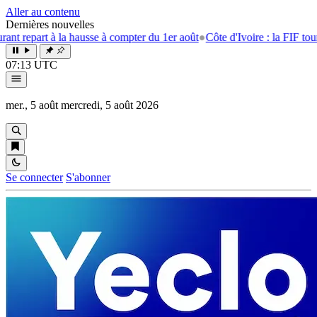
Aller au contenu
Dernières nouvelles
a hausse à compter du 1er août
●
Côte d'Ivoire : la FIF tourne la page Eme
07:13 UTC
mer., 5 août
mercredi, 5 août 2026
Se connecter
S'abonner