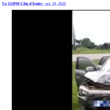
Par
GSPM Côte d'Ivoire
·
oct. 19, 2020