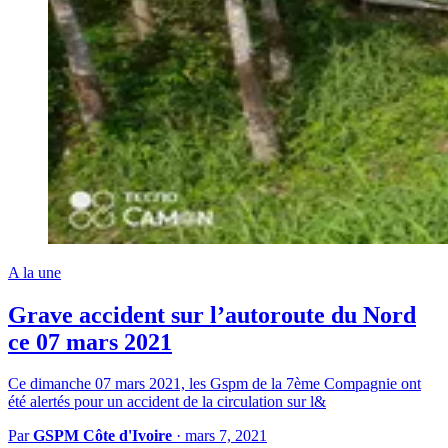
A la une
Grave accident sur l’autoroute du Nord
ce 07 mars 2021
Ce dimanche 07 mars 2021, les Gspm de la 7ème Compagnie ont
été alertés pour un accident de la circulation sur l&
Par
GSPM Côte d'Ivoire
·
mars 7, 2021