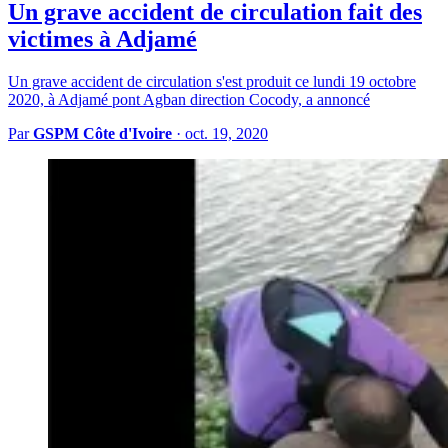
Un grave accident de circulation fait des
victimes à Adjamé
Un grave accident de circulation s'est produit ce lundi 19 octobre
2020, à Adjamé pont Agban direction Cocody, a annoncé
Par
GSPM Côte d'Ivoire
·
oct. 19, 2020