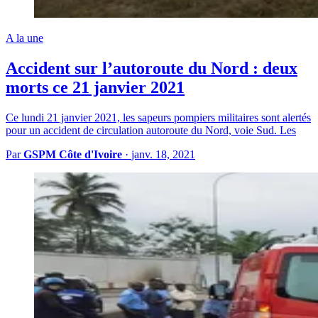
A la une
Accident sur l’autoroute du Nord : deux
morts ce 21 janvier 2021
Ce lundi 21 janvier 2021, les sapeurs pompiers militaires sont alertés
pour un accident de circulation autoroute du Nord, voie Sud. Les
Par
GSPM Côte d'Ivoire
·
janv. 18, 2021