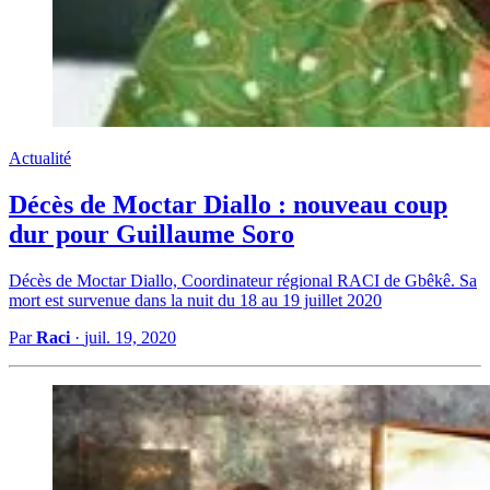
Actualité
Décès de Moctar Diallo : nouveau coup
dur pour Guillaume Soro
Décès de Moctar Diallo, Coordinateur régional RACI de Gbêkê. Sa
mort est survenue dans la nuit du 18 au 19 juillet 2020
Par
Raci
·
juil. 19, 2020