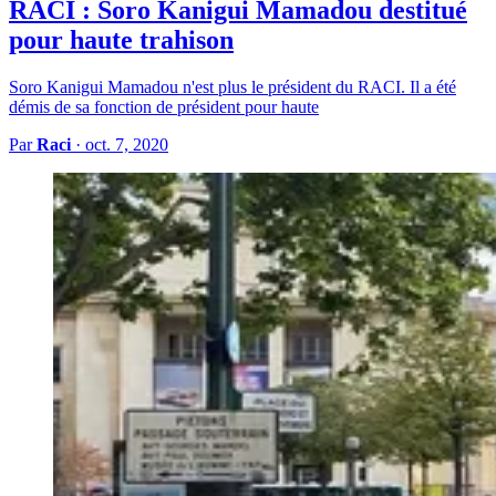
RACI : Soro Kanigui Mamadou destitué
pour haute trahison
Soro Kanigui Mamadou n'est plus le président du RACI. Il a été
démis de sa fonction de président pour haute
Par
Raci
·
oct. 7, 2020