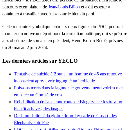
parcours exemplaire » de
Jean-Louis Billon
et a dit espérer «
continuer à travailler avec lui » pour le bien du parti.
Cette rencontre symbolique entre les deux figures du PDCI pourrait
marquer un nouveau départ pour la formation politique, qui se prépare
aux obsèques de son ancien président, Henri Konan Bédié, prévues
du 20 mai au 2 juin 2024.
Les derniers articles sur YECLO
Tentative de suicide à Bouna : un homme de 45 ans retrouve
inconscient après avoir ingurgité un herbicide
Poissons morts dans la lagune : le gouvernement ivoirien met
en place un Comité de crise
Réhabilitation de l'ancienne route de Bingerville : les travaux
bientôt achevés, des images
De l'humiliation à la gloire : John Jay parle de Gasset, des
Éléphants et de Faé
PDCI : Jean-Louis Billon rencontre Tidjane Thiam, un tête-à-