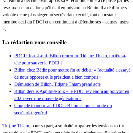
M. Billon a déclaré avoir appris sa « reconduction » à ce poste par les
réseaux sociaux, alors qu'il était en mission au Bénin. Il a réaffirmé sa
volonté de ne plus siéger au secrétariat exécutif, tout en restant
membre actif du PDCI et en continuant à défendre ses « causes justes
».
La rédaction vous conseille
PDCI : Jean-Louis Billon rencontre Tidjane Thiam, un tête-à-
tête pour sauver le PDCI ?
Billon chez Bédié pour mettre fin au débat: « l'actualité a essayé
de nous opposer et le président a bien compris »
Démission de Billon, Tidjane Thiam prend acte
Billon depuis Agnibilékrou: « le PDCI reviendra au pouvoir en
2025 avec une nouvelle génération »
Coup de tonnerre au PDCI : Billon claque la porte du
secrétariat général
Tidjane Thiam
, pour sa part, a souhaité « apaiser les tensions » et «
rassembler » le PDCI après une période de turbulences. Il a salué le «